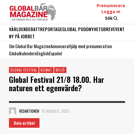
Prenumerera
Logga in
Sök
VÄRLDEN
DEBATT
REPORTAGE
GLOBAL PODD
NYHETSBREV
EVENT
NY PÅ JOBBET
Om Global Bar Magazine
Annonsera
Hjälp med prenumeration
Globalkalendern
English
Español
GLOBAL FESTIVAL
KLIMAT
MILJÖ
Global Festival 21/8 18.00. Har
naturen ett egenvärde?
REDAKTIONEN
15 AUGUSTI, 2023
Dela artikel