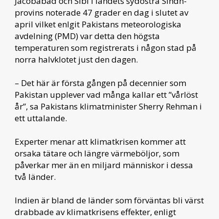
Jacobabad och Sibi i landets sydöstra Sindh-
provins noterade 47 grader en dag i slutet av
april vilket enlgit Pakistans meteorologiska
avdelning (PMD) var detta den högsta
temperaturen som registrerats i någon stad på
norra halvklotet just den dagen.
– Det här är första gången på decennier som
Pakistan upplever vad många kallar ett ”vårlöst
år”, sa Pakistans klimatminister Sherry Rehman i
ett uttalande.
Experter menar att klimatkrisen kommer att
orsaka tätare och längre värmeböljor, som
påverkar mer än en miljard människor i dessa
två länder.
Indien är bland de länder som förväntas bli värst
drabbade av klimatkrisens effekter, enligt