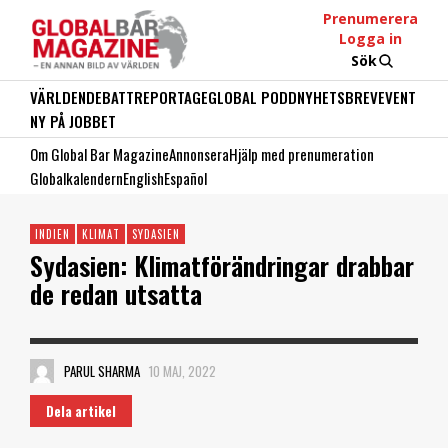
Prenumerera
Logga in
Sök
VÄRLDEN
DEBATT
REPORTAGE
GLOBAL PODD
NYHETSBREV
EVENT
NY PÅ JOBBET
Om Global Bar Magazine
Annonsera
Hjälp med prenumeration
Globalkalendern
English
Español
INDIEN
KLIMAT
SYDASIEN
Sydasien: Klimatförändringar drabbar
de redan utsatta
PARUL SHARMA
10 MAJ, 2022
Dela artikel