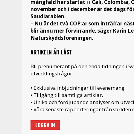
mångfald har startat i i Cali, Colombia, 
november och i december är det dags för
Saudiarabien.
– Nu är det två COP:ar som inträffar näst
blir ännu mer förvirrande, säger Karin L
Naturskyddsföreningen.
ARTIKELN ÄR LÅST
Bli prenumerant på den enda tidningen i S
utvecklingsfrågor.
• Exklusiva inbjudningar till evenemang.
• Tillgång till samtliga artiklar.
• Unika och fördjupande analyser om utveckl
• Våra senaste rapporteringar från världen d
LOGGA IN