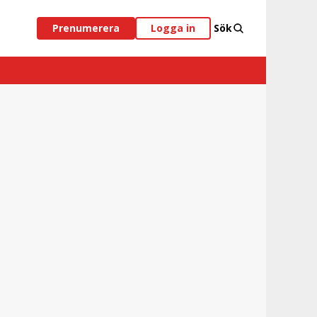
Prenumerera
Logga in
Sök