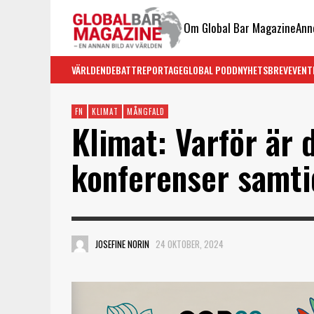
Om Global Bar Magazine
Ann
VÄRLDEN
DEBATT
REPORTAGE
GLOBAL PODD
NYHETSBREV
EVENT
FN
KLIMAT
MÅNGFALD
Klimat: Varför är
konferenser samti
JOSEFINE NORIN
24 OKTOBER, 2024