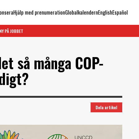
onsera
Hjälp med prenumeration
Globalkalendern
English
Español
NY PÅ JOBBET
 det så många COP-
digt?
Dela artikel