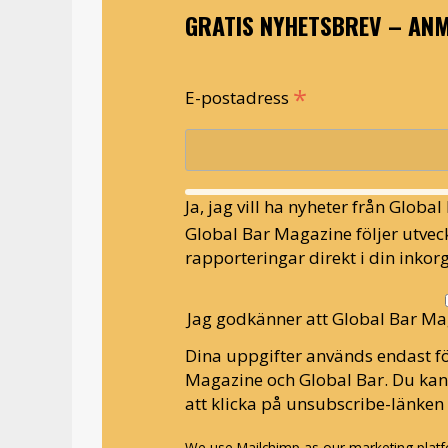
GRATIS NYHETSBREV – ANM
*
E-postadress
Ja, jag vill ha nyheter från Globa
Global Bar Magazine följer utveck
rapporteringar direkt i din inkorg
Jag godkänner att Global Bar Ma
Dina uppgifter används endast fö
Magazine och Global Bar. Du ka
att klicka på unsubscribe-länken 
We use Mailchimp as our marketing platfo