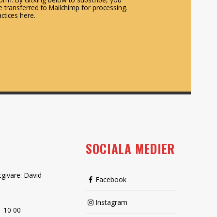
 transferred to Mailchimp for processing.
ctices here.
SOCIALA MEDIER
tgivare: David
Facebook
Instagram
1 10 00