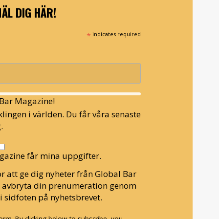
ÄL DIG HÄR!
*
indicates required
l Bar Magazine!
lingen i världen. Du får våra senaste
.
gazine får mina uppgifter.
r att ge dig nyheter från Global Bar
n avbryta din prenumeration genom
i sidfoten på nyhetsbrevet.
rm. By clicking below to subscribe, you