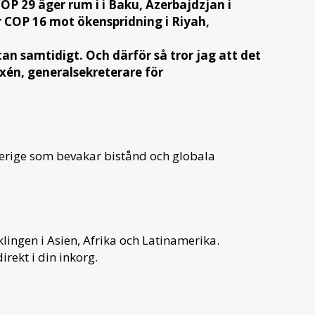
COP 29 äger rum i i Baku, Azerbajdzjan i
 COP 16 mot ökenspridning i Riyah,
an samtidigt. Och därför så tror jag att det
exén, generalsekreterare för
verige som bevakar bistånd och globala
ingen i Asien, Afrika och Latinamerika.
irekt i din inkorg.