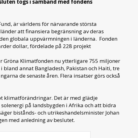
Besluten togs i samband med fondens
Fund, är världens för närvarande största
sländer att finansiera begränsning av deras
av den globala uppvärmningen i länderna. Fonden
jarder dollar, fördelade på 228 projekt
ar Gröna Klimatfonden nu ytterligare 755 miljoner
, i bland annat Bangladesh, Pakistan och Haiti, tre
ngarna de senaste åren. Flera insatser görs också
ot klimatförändringar. Det är med glädje
 solenergi på landsbygden i Afrika och att bidra
säger bistånds- och utrikeshandelsminister Johan
ngen med anledning av beslutet.