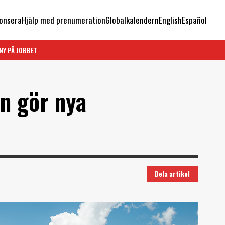
onsera
Hjälp med prenumeration
Globalkalendern
English
Español
NY PÅ JOBBET
n gör nya
Dela artikel