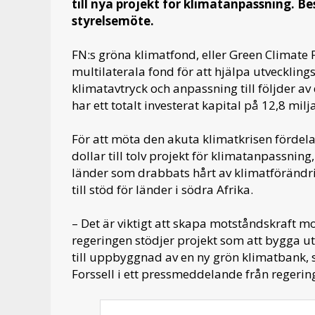
till nya projekt för klimatanpassning. 
styrelsemöte.
FN:s gröna klimatfond, eller Green Climate 
multilaterala fond för att hjälpa utveckling
klimatavtryck och anpassning till följder 
har ett totalt investerat kapital på 12,8 mil
För att möta den akuta klimatkrisen fördel
dollar till tolv projekt för klimatanpassning
länder som drabbats hårt av klimatförändri
till stöd för länder i södra Afrika.
– Det är viktigt att skapa motståndskraft m
regeringen stödjer projekt som att bygga ut
till uppbyggnad av en ny grön klimatbank, 
Forssell i ett pressmeddelande från regeri