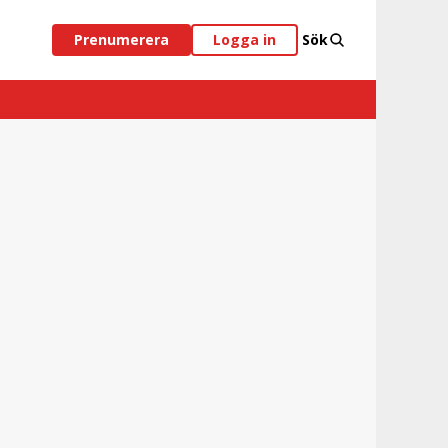
Prenumerera
Logga in
Sök