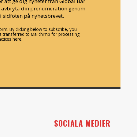
r att ge dig nyheter från Global Bar
n avbryta din prenumeration genom
i sidfoten på nyhetsbrevet.
rm. By clicking below to subscribe, you
 transferred to Mailchimp for processing.
ctices here.
SOCIALA MEDIER