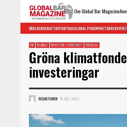
Om Global Bar Magazine
Ann
VÄRLDEN
DEBATT
REPORTAGE
GLOBAL PODD
NYHETSBREV
EVENT
FN
KLIMAT
NYHETER I KORTHET
SVERIGE
Gröna klimatfonde
investeringar
REDAKTIONEN
15 JULI, 2023