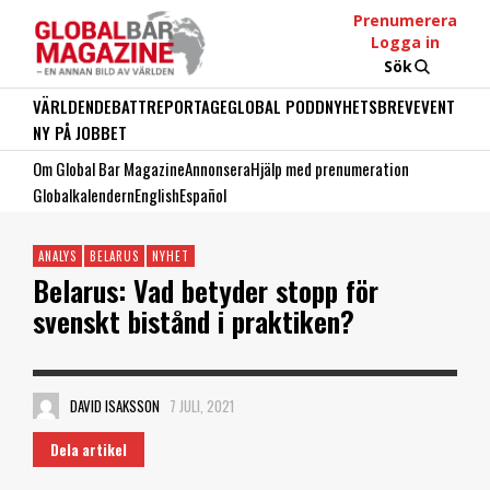
Prenumerera
Logga in
Sök
VÄRLDEN
DEBATT
REPORTAGE
GLOBAL PODD
NYHETSBREV
EVENT
NY PÅ JOBBET
Om Global Bar Magazine
Annonsera
Hjälp med prenumeration
Globalkalendern
English
Español
ANALYS
BELARUS
NYHET
Belarus: Vad betyder stopp för
svenskt bistånd i praktiken?
DAVID ISAKSSON
7 JULI, 2021
Dela artikel