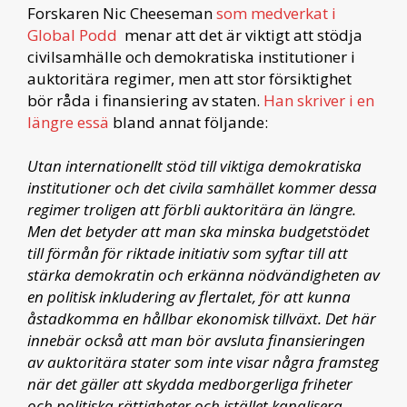
Forskaren Nic Cheeseman
som medverkat i
Global Podd
menar att det är viktigt att stödja
civilsamhälle och demokratiska institutioner i
auktoritära regimer, men att stor försiktighet
bör råda i finansiering av staten.
Han skriver i en
längre essä
bland annat följande:
Utan internationellt stöd till viktiga demokratiska
institutioner och det civila samhället kommer dessa
regimer troligen att förbli auktoritära än längre.
Men det betyder att man ska minska budgetstödet
till förmån för riktade initiativ som syftar till att
stärka demokratin och erkänna nödvändigheten av
en politisk inkludering av flertalet, för att kunna
åstadkomma en hållbar ekonomisk tillväxt. Det här
innebär också att man bör avsluta finansieringen
av auktoritära stater som inte visar några framsteg
när det gäller att skydda medborgerliga friheter
och politiska rättigheter och istället kanalisera