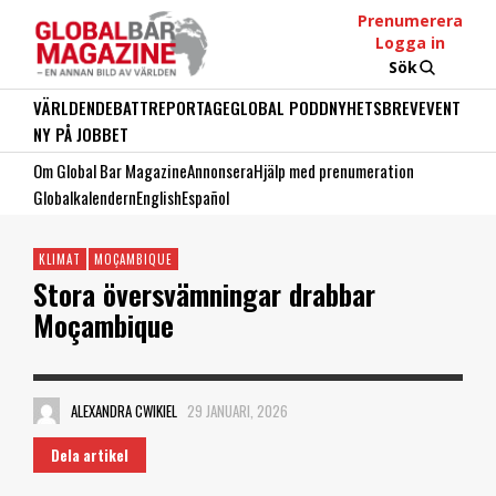
Prenumerera
Logga in
Sök
VÄRLDEN
DEBATT
REPORTAGE
GLOBAL PODD
NYHETSBREV
EVENT
NY PÅ JOBBET
Om Global Bar Magazine
Annonsera
Hjälp med prenumeration
Globalkalendern
English
Español
KLIMAT
MOÇAMBIQUE
Stora översvämningar drabbar
Moçambique
ALEXANDRA CWIKIEL
29 JANUARI, 2026
Dela artikel