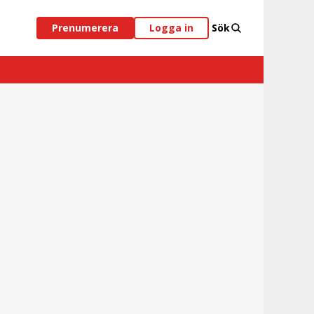
Prenumerera
Logga in
Sök