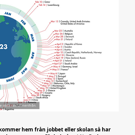
e plats räknat nerifrån.
u kommer hem från jobbet eller skolan så har