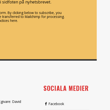
i sidfoten på nyhetsbrevet.
rm. By clicking below to subscribe, you
 transferred to Mailchimp for processing.
ctices here.
SOCIALA MEDIER
tgivare: David
Facebook