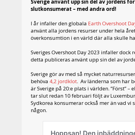
Sverige använt upp sin del av jordens för
slutkonsumerat – med andra ord!
I år infaller den globala
Earth Overshoot Da
använt alla jordens resurser under hela året
överkonsumtion i en värld där alla skulle 
Sveriges Overshoot Day 2023 infaller dock r
detta publiceras använt upp sin del av jorde
Sverige gör av med så mycket naturresurser a
behöva
4,2 jordklot
. Av länderna som har b
är Sverige på 20:e plats i världen. ”Först” – 
tar slut redan 10 februari följt av Luxemb
Sydkorea konsumerar också mer än vad vi sve
någon.