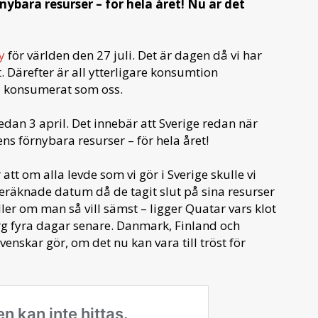
nybara resurser – för hela året! Nu är det
y
för världen den 27 juli. Det är dagen då vi har
. Därefter är all ytterligare konsumtion
ha konsumerat som oss.
edan 3 april. Det innebär att Sverige redan när
ns förnybara resurser – för hela året!
tt om alla levde som vi gör i Sverige skulle vi
eräknade datum då de tagit slut på sina resurser
eller om man så vill sämst – ligger Quatar vars klot
urg fyra dagar senare. Danmark, Finland och
nskar gör, om det nu kan vara till tröst för