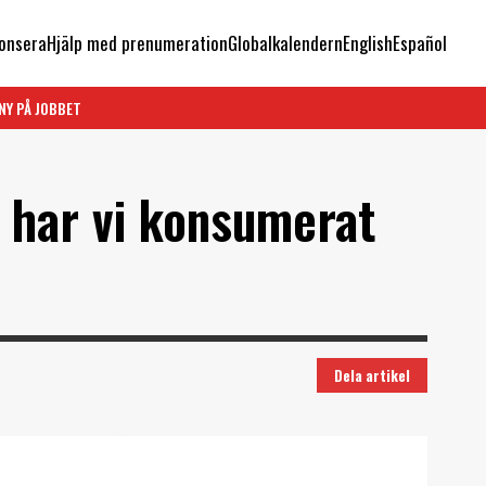
onsera
Hjälp med prenumeration
Globalkalendern
English
Español
NY PÅ JOBBET
u har vi konsumerat
Dela artikel