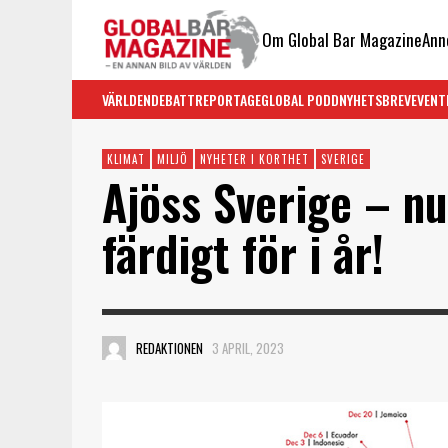
Om Global Bar Magazine
Ann
VÄRLDEN
DEBATT
REPORTAGE
GLOBAL PODD
NYHETSBREV
EVENT
KLIMAT
MILJÖ
NYHETER I KORTHET
SVERIGE
Ajöss Sverige – n
färdigt för i år!
REDAKTIONEN
3 APRIL, 2023