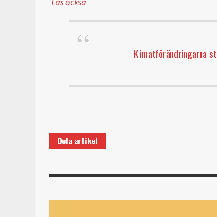
Läs också
Klimatförändringarna st
Dela artikel