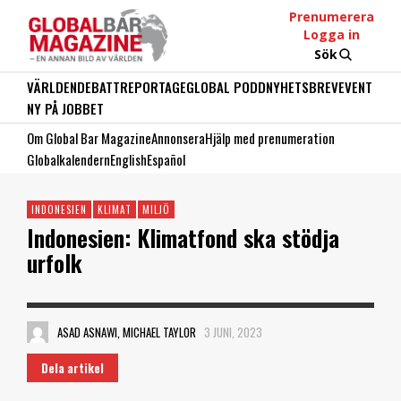
Prenumerera
Logga in
Sök
VÄRLDEN
DEBATT
REPORTAGE
GLOBAL PODD
NYHETSBREV
EVENT
NY PÅ JOBBET
Om Global Bar Magazine
Annonsera
Hjälp med prenumeration
Globalkalendern
English
Español
INDONESIEN
KLIMAT
MILJÖ
Indonesien: Klimatfond ska stödja
urfolk
ASAD ASNAWI, MICHAEL TAYLOR
3 JUNI, 2023
Dela artikel