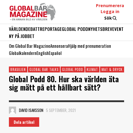
Prenumerera
Logga in
Sök
VÄRLDEN
DEBATT
REPORTAGE
GLOBAL PODD
NYHETSBREV
EVENT
NY PÅ JOBBET
Om Global Bar Magazine
Annonsera
Hjälp med prenumeration
Globalkalendern
English
Español
BRASILIEN
GLOBAL BAR TALKS
GLOBAL PODD
KLIMAT
MAT & DRYCK
Global Podd 80. Hur ska världen äta
sig mätt på ett hållbart sätt?
DAVID ISAKSSON
5 SEPTEMBER, 2021
Dela artikel