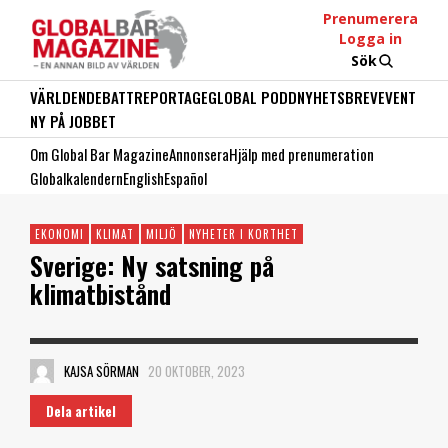
Prenumerera
Logga in
Sök
VÄRLDEN
DEBATT
REPORTAGE
GLOBAL PODD
NYHETSBREV
EVENT
NY PÅ JOBBET
Om Global Bar Magazine
Annonsera
Hjälp med prenumeration
Globalkalendern
English
Español
EKONOMI
KLIMAT
MILJÖ
NYHETER I KORTHET
Sverige: Ny satsning på
klimatbistånd
KAJSA SÖRMAN
20 OKTOBER, 2023
Dela artikel