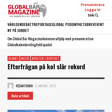
Prenumerera
Logga in
Sök
VÄRLDEN
DEBATT
REPORTAGE
GLOBAL PODD
NYHETSBREV
EVENT
NY PÅ JOBBET
Om Global Bar Magazine
Annonsera
Hjälp med prenumeration
Globalkalendern
English
Español
KLIMAT
MILJÖ
NYHETER I KORTHET
Efterfrågan på kol slår rekord
REDAKTIONEN
5 JANUARI, 2022
Dela artikel