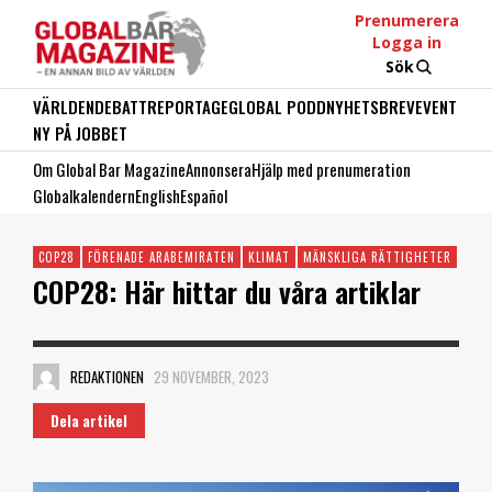
Prenumerera
Logga in
Sök
VÄRLDEN
DEBATT
REPORTAGE
GLOBAL PODD
NYHETSBREV
EVENT
NY PÅ JOBBET
Om Global Bar Magazine
Annonsera
Hjälp med prenumeration
Globalkalendern
English
Español
COP28
FÖRENADE ARABEMIRATEN
KLIMAT
MÄNSKLIGA RÄTTIGHETER
MEL
COP28: Här hittar du våra artiklar
REDAKTIONEN
29 NOVEMBER, 2023
Dela artikel