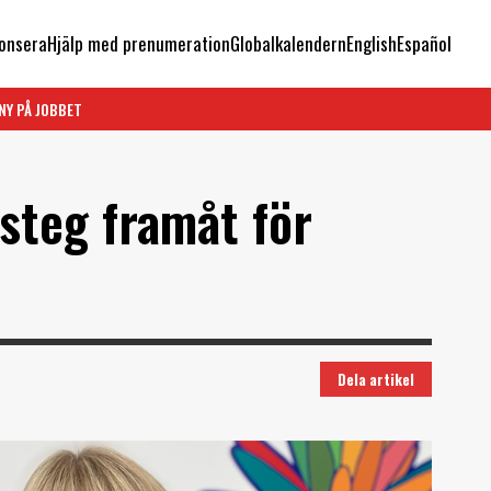
onsera
Hjälp med prenumeration
Globalkalendern
English
Español
NY PÅ JOBBET
steg framåt för
Dela artikel