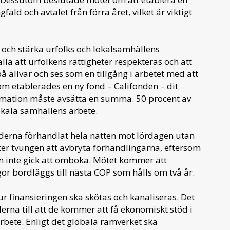
ld och avtalet från förra året, vilket är viktigt
 och stärka urfolks och lokalsamhällens
älla att urfolkens rättigheter respekteras och att
å allvar och ses som en tillgång i arbetet med att
m etablerades en ny fond – Califonden – dit
ormation måste avsätta en summa. 50 procent av
lokala samhällens arbete.
nderna förhandlat hela natten mot lördagen utan
er tvungen att avbryta förhandlingarna, eftersom
m inte gick att omboka. Mötet kommer att
gor bordläggs till nästa COP som hålls om två år.
r finansieringen ska skötas och kanaliseras. Det
erna till att de kommer att få ekonomiskt stöd i
sarbete. Enligt det globala ramverket ska