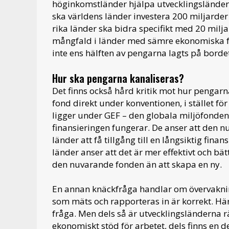
höginkomstländer hjälpa utvecklingsländern
ska världens länder investera 200 miljarder d
rika länder ska bidra specifikt med 20 miljar
mångfald i länder med sämre ekonomiska f
inte ens hälften av pengarna lagts på borde
Hur ska pengarna kanaliseras?
Det finns också hård kritik mot hur pengarna
fond direkt under konventionen, i stället 
ligger under GEF – den globala miljöfonden. 
finansieringen fungerar. De anser att den nu
länder att få tillgång till en långsiktig fin
länder anser att det är mer effektivt och bät
den nuvarande fonden än att skapa en ny.
En annan knäckfråga handlar om övervakning
som mäts och rapporteras in är korrekt. Här 
fråga. Men dels så är utvecklingsländerna räd
ekonomiskt stöd för arbetet, dels finns en de