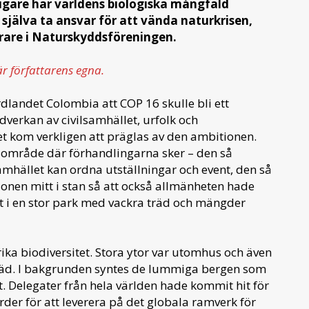
tidigare har världens biologiska mångfald
själva ta ansvar för att vända naturkrisen,
rare i Naturskyddsföreningen.
är författarens egna.
dlandet Colombia att COP 16 skulle bli ett
verkan av civilsamhället, urfolk och
t kom verkligen att präglas av den ambitionen.
 område där förhandlingarna sker – den så
amhället kan ordna utställningar och event, den så
zonen mitt i stan så att också allmänheten hade
fest i en stor park med vackra träd och mängder
rika biodiversitet. Stora ytor var utomhus och även
 träd. I bakgrunden syntes de lummiga bergen som
t. Delegater från hela världen hade kommit hit för
der för att leverera på det globala ramverk för