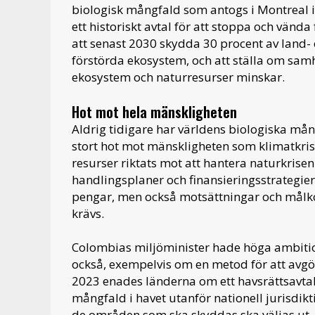
biologisk mångfald som antogs i Montreal 
ett historiskt avtal för att stoppa och vänd
att senast 2030 skydda 30 procent av land- 
förstörda ekosystem, och att ställa om samh
ekosystem och naturresurser minskar.
Hot mot hela mänskligheten
Aldrig tidigare har världens biologiska mång
stort hot mot mänskligheten som klimatkrisen.
resurser riktats mot att hantera naturkrisen
handlingsplaner och finansieringsstrategier. 
pengar, men också motsättningar och målko
krävs.
Colombias miljöminister hade höga ambition
också, exempelvis om en metod för att avgö
2023 enades länderna om ett havsrättsavta
mångfald i havet utanför nationell jurisdi
de områden som ska skyddas ska väljas ut.