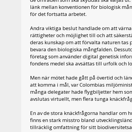
länk mellan konventionen för biologisk mångfa
för det fortsatta arbetet.
Andra viktiga beslut handlade om att värna
rättigheter och möjlighet till och att säkerst
deras kunskap om att förvalta naturen tas p
bevara den biologiska mångfalden. Dessuto
företag som använder digital genetisk inf
fondens medel ska avsättas till urfolk och 
Men när mötet hade gått på övertid och lä
att komma i mål, var Colombias miljöminist
många delegater hade flygbiljetter hem so
avslutas virtuellt, men flera tunga knäckfrå
En av de stora knäckfrågorna handlar om hu
finns en stark misstro bland utvecklingsländ
tillräcklig omfattning för sitt biodiversitet