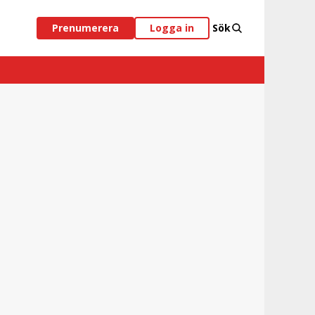
Prenumerera
Logga in
Sök