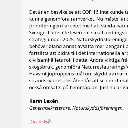
Det är en besvikelse att COP 16 inte kunde ta
kunna genomföra ramverket. Nu måste länder
prioriteringen i arbetet med att vända natu
Sverige, hade inte levererat sina handlings
strategi under 2025. Naturskyddsföreningen
behöver bland annat avsätta mer pengar i bu
fortsätta att bidra till det internationella
civilsamhällets roll i detta. Andra viktiga fr
skogsbruk, genomföra Naturrestaureringsf
Havsmiljöproppens mål om skydd av marina 
strandskyddet. Det återstår att se om klima
också omsätts på hemmaplan. Just nu är gap
Karin Lexén
Generalsekreterare, Naturskyddsföreningen
.
Läs också