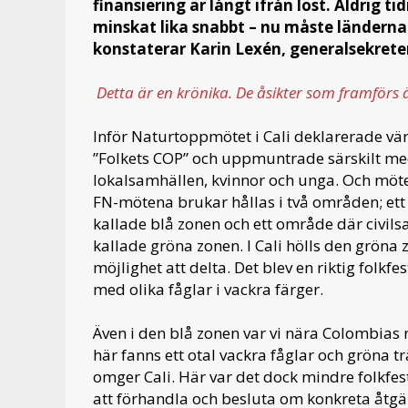
finansiering är långt ifrån löst. Aldrig 
minskat lika snabbt – nu måste länderna 
konstaterar Karin Lexén, generalsekrete
Detta är en krönika. De åsikter som framförs 
Inför Naturtoppmötet i Cali deklarerade vär
”Folkets COP” och uppmuntrade särskilt med
lokalsamhällen, kvinnor och unga. Och möte
FN-mötena brukar hållas i två områden; ett
kallade blå zonen och ett område där civils
kallade gröna zonen. I Cali hölls den gröna 
möjlighet att delta. Det blev en riktig folk
med olika fåglar i vackra färger.
Även i den blå zonen var vi nära Colombias 
här fanns ett otal vackra fåglar och gröna
omger Cali. Här var det dock mindre folkfes
att förhandla och besluta om konkreta åtgär