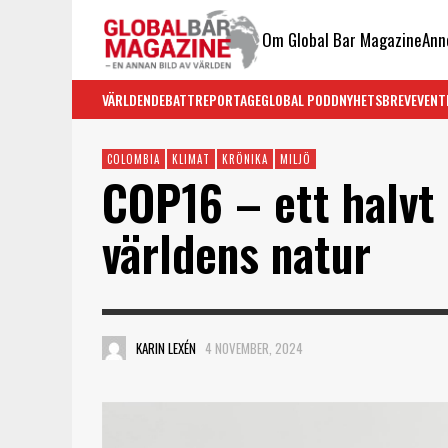
Om Global Bar Magazine
Ann
VÄRLDEN
DEBATT
REPORTAGE
GLOBAL PODD
NYHETSBREV
EVENT
COLOMBIA
KLIMAT
KRÖNIKA
MILJÖ
COP16 – ett halvt 
världens natur
KARIN LEXÉN
4 NOVEMBER, 2024