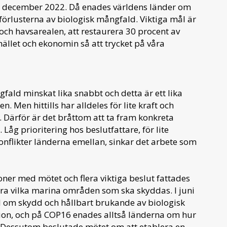
i december 2022. Då enades världens länder om
a förlusterna av biologisk mångfald. Viktiga mål är
och havsarealen, att restaurera 30 procent av
ället och ekonomin så att trycket på våra
fald minskat lika snabbt och detta är ett lika
 Men hittills har alldeles för lite kraft och
. Därför är det bråttom att ta fram konkreta
Låg prioritering hos beslutfattare, för lite
nflikter länderna emellan, sinkar det arbete som
er med mötet och flera viktiga beslut fattades
ra vilka marina områden som ska skyddas. I juni
l om skydd och hållbart brukande av biologisk
ktion, och på COP16 enades alltså länderna om hur
 Dessutom beslutade mötet om att etablera en