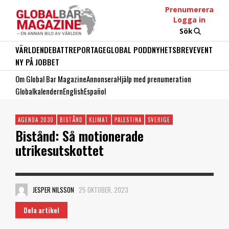
Prenumerera
Logga in
Sök
VÄRLDEN
DEBATT
REPORTAGE
GLOBAL PODD
NYHETSBREV
EVENT
NY PÅ JOBBET
Om Global Bar Magazine
Annonsera
Hjälp med prenumeration
Globalkalendern
English
Español
AGENDA 2030
BISTÅND
KLIMAT
PALESTINA
SVERIGE
Bistånd: Så motionerade
utrikesutskottet
JESPER NILSSON
25 OKTOBER, 2023
Dela artikel