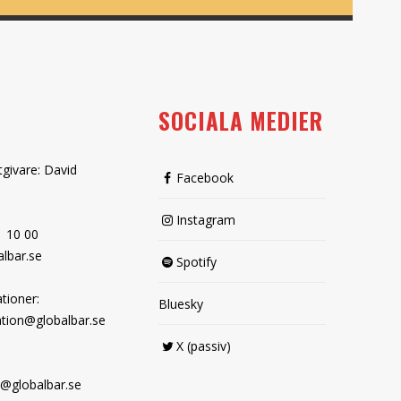
SOCIALA MEDIER
tgivare: David
Facebook
Instagram
1 10 00
lbar.se
Spotify
tioner:
Bluesky
tion@globalbar.se
X (passiv)
@globalbar.se