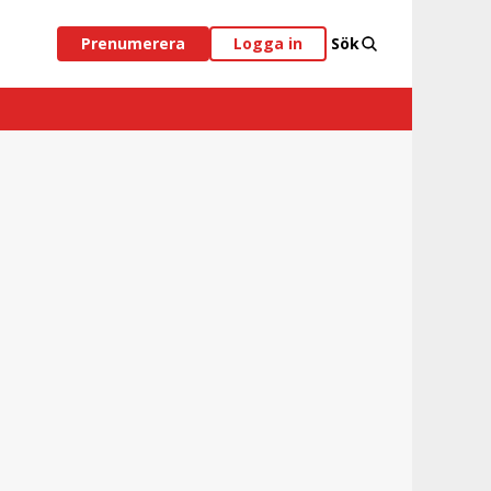
Prenumerera
Logga in
Sök