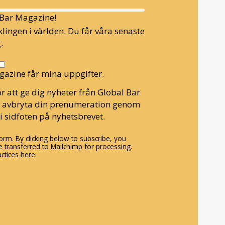
l Bar Magazine!
lingen i världen. Du får våra senaste
.
gazine får mina uppgifter.
r att ge dig nyheter från Global Bar
n avbryta din prenumeration genom
i sidfoten på nyhetsbrevet.
rm. By clicking below to subscribe, you
 transferred to Mailchimp for processing.
ctices here.