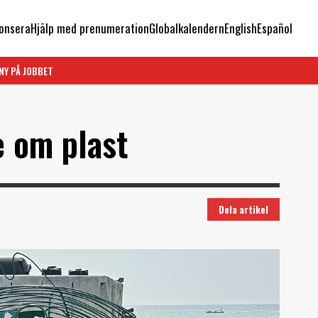
onsera
Hjälp med prenumeration
Globalkalendern
English
Español
NY PÅ JOBBET
e om plast
Dela artikel