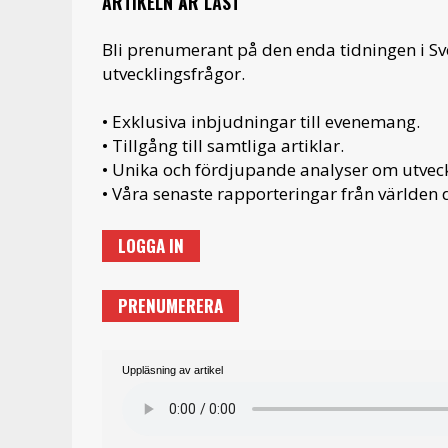
ARTIKELN ÄR LÅST
Bli prenumerant på den enda tidningen i S
utvecklingsfrågor.
• Exklusiva inbjudningar till evenemang.
• Tillgång till samtliga artiklar.
• Unika och fördjupande analyser om utveckl
• Våra senaste rapporteringar från världen d
LOGGA IN
PRENUMERERA
Uppläsning av artikel