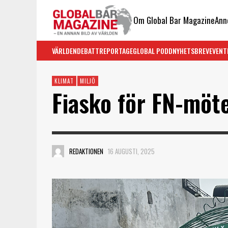
Om Global Bar Magazine
Ann
VÄRLDEN
DEBATT
REPORTAGE
GLOBAL PODD
NYHETSBREV
EVENT
KLIMAT
MILJÖ
Fiasko för FN-möt
REDAKTIONEN
16 AUGUSTI, 2025