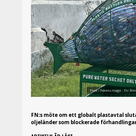
Plast i fiskens mage - för åt
FN:s möte om ett globalt plastavtal slu
oljeländer som blockerade förhandlinga