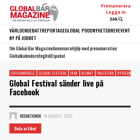
Prenumerera
Logga in
Sök
VÄRLDEN
DEBATT
REPORTAGE
GLOBAL PODD
NYHETSBREV
EVENT
NY PÅ JOBBET
Om Global Bar Magazine
Annonsera
Hjälp med prenumeration
Globalkalendern
English
Español
CIVILSAMHÄLLE
GLOBAL FESTIVAL
IRAK
KLIMAT
PALESTINA
RYSSLAND
Global Festival sänder live på
Facebook
REDAKTIONEN
19 AUGUSTI, 2023
Dela artikel