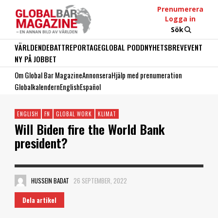
Prenumerera
Logga in
Sök
VÄRLDEN
DEBATT
REPORTAGE
GLOBAL PODD
NYHETSBREV
EVENT
NY PÅ JOBBET
Om Global Bar Magazine
Annonsera
Hjälp med prenumeration
Globalkalendern
English
Español
ENGLISH
FN
GLOBAL WORK
KLIMAT
Will Biden fire the World Bank
president?
HUSSEIN BADAT
26 SEPTEMBER, 2022
Dela artikel