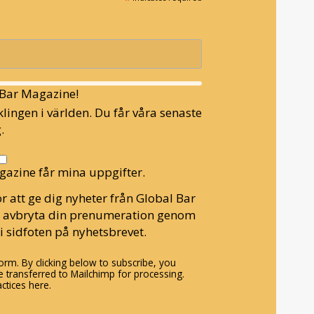
l Bar Magazine!
lingen i världen. Du får våra senaste
.
gazine får mina uppgifter.
r att ge dig nyheter från Global Bar
n avbryta din prenumeration genom
i sidfoten på nyhetsbrevet.
rm. By clicking below to subscribe, you
 transferred to Mailchimp for processing.
ctices here.