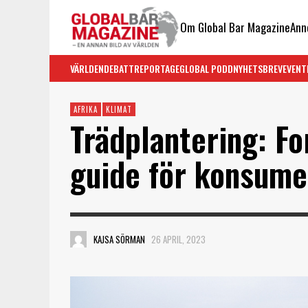
Om Global Bar Magazine
Ann
VÄRLDEN
DEBATT
REPORTAGE
GLOBAL PODD
NYHETSBREV
EVENT
AFRIKA
KLIMAT
Trädplantering: Fo
guide för konsume
KAJSA SÖRMAN
26 APRIL, 2023