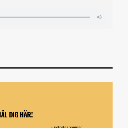
ÄL DIG HÄR!
*
indicates required