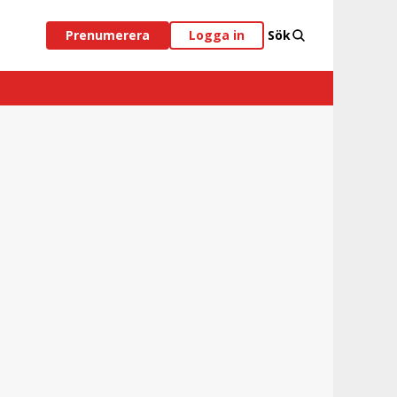
Prenumerera
Logga in
Sök