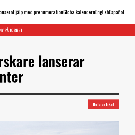
onsera
Hjälp med prenumeration
Globalkalendern
English
Español
NY PÅ JOBBET
rskare lanserar
nter
Dela artikel