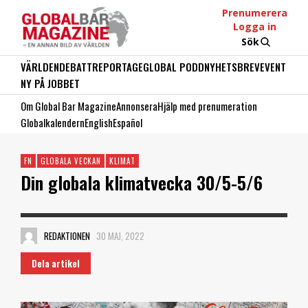
Prenumerera
Logga in
Sök
VÄRLDEN
DEBATT
REPORTAGE
GLOBAL PODD
NYHETSBREV
EVENT
NY PÅ JOBBET
Om Global Bar Magazine
Annonsera
Hjälp med prenumeration
Globalkalendern
English
Español
FN
GLOBALA VECKAN
KLIMAT
Din globala klimatvecka 30/5-5/6
REDAKTIONEN
30 MAJ, 2022
Dela artikel