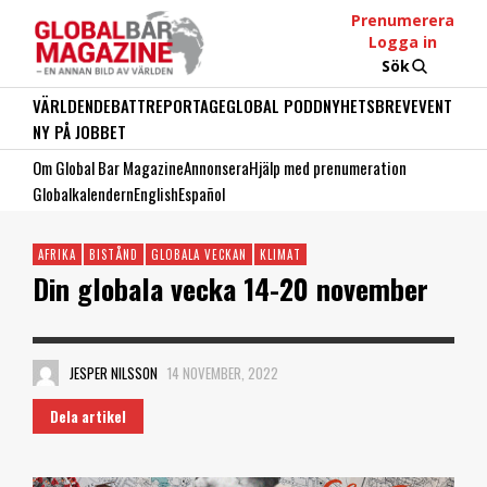
Prenumerera
Logga in
Sök
VÄRLDEN
DEBATT
REPORTAGE
GLOBAL PODD
NYHETSBREV
EVENT
NY PÅ JOBBET
Om Global Bar Magazine
Annonsera
Hjälp med prenumeration
Globalkalendern
English
Español
AFRIKA
BISTÅND
GLOBALA VECKAN
KLIMAT
Din globala vecka 14-20 november
JESPER NILSSON
14 NOVEMBER, 2022
Dela artikel