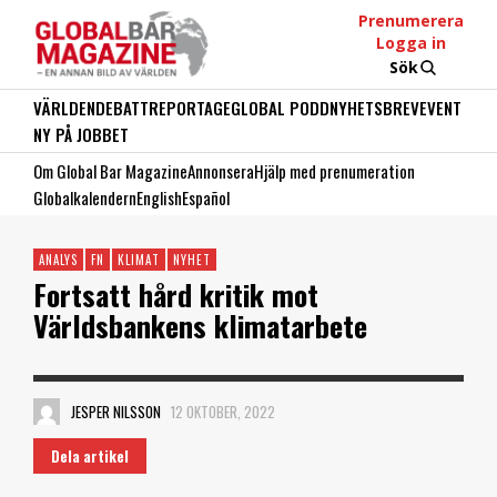
Prenumerera
Logga in
Sök
VÄRLDEN
DEBATT
REPORTAGE
GLOBAL PODD
NYHETSBREV
EVENT
NY PÅ JOBBET
Om Global Bar Magazine
Annonsera
Hjälp med prenumeration
Globalkalendern
English
Español
ANALYS
FN
KLIMAT
NYHET
Fortsatt hård kritik mot
Världsbankens klimatarbete
JESPER NILSSON
12 OKTOBER, 2022
Dela artikel