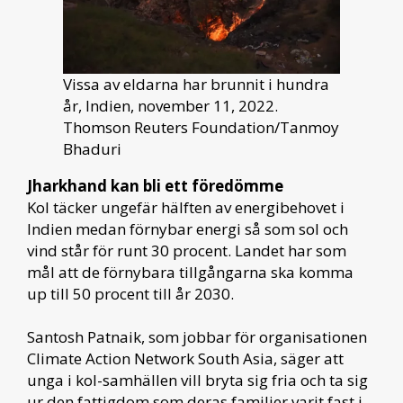
Vissa av eldarna har brunnit i hundra
år, Indien, november 11, 2022.
Thomson Reuters Foundation/Tanmoy
Bhaduri
Jharkhand kan bli ett föredömme
Kol täcker ungefär hälften av energibehovet i
Indien medan förnybar energi så som sol och
vind står för runt 30 procent. Landet har som
mål att de förnybara tillgångarna ska komma
up till 50 procent till år 2030.
Santosh Patnaik, som jobbar för organisationen
Climate Action Network South Asia, säger att
unga i kol-samhällen vill bryta sig fria och ta sig
ur den fattigdom som deras familjer varit fast i