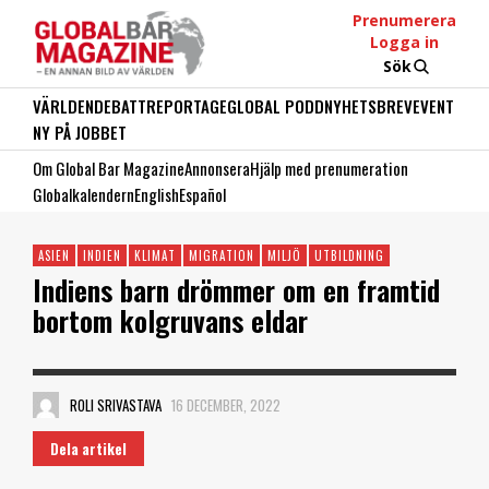
Prenumerera
Logga in
Sök
VÄRLDEN
DEBATT
REPORTAGE
GLOBAL PODD
NYHETSBREV
EVENT
NY PÅ JOBBET
Om Global Bar Magazine
Annonsera
Hjälp med prenumeration
Globalkalendern
English
Español
ASIEN
INDIEN
KLIMAT
MIGRATION
MILJÖ
UTBILDNING
Indiens barn drömmer om en framtid
bortom kolgruvans eldar
ROLI SRIVASTAVA
16 DECEMBER, 2022
Dela artikel