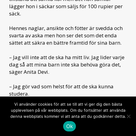
lägger hon i säckar som säljs för 100 rupier per
säck.
Hennes naglar, ansikte och fötter är svedda och
svarta av aska men hon ser det som det enda
sättet att säkra en bättre framtid för sina barn.
– Jag vill inte att de ska ha mitt liv. Jag lider varje
dag så att mina barn inte ska behöva göra det,
säger Anita Devi.
– Jag gör vad som helst för att de ska kunna
studera.
Vi använder cookies för att se till att vi ger dig den bästa
Reporter: Roli Srivastava
upplevelsen på vår webbplats. Om du fortsätter att använda
Redigering: Megan Rowling and Laurie Goering
denna webbplats kommer vi att anta att du godkänner detta.
Foto: Tanmoy Bhaduri
Ok
Producent: Amber Milne