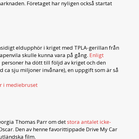
rknaden. Företaget har nyligen också startat
nsidigt eldupphör i kriget med TPLA-gerillan från
apenvila skulle kunna vara på gång.
Enligt
rsoner ha dött till följd av kriget och den
d ca sju miljoner invånare), en uppgift som är så
r i mediebruset
r Georgia Thomas Parr om det
stora antalet icke-
scar. Den av henne favorittippade Drive My Car
utländska film.