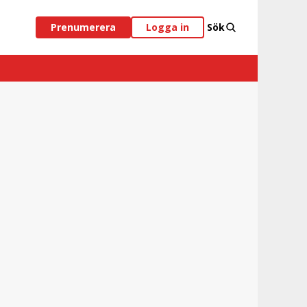
Prenumerera
Logga in
Sök