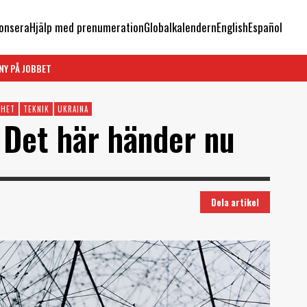
onsera
Hjälp med prenumeration
Globalkalendern
English
Español
NY PÅ JOBBET
THET
TEKNIK
UKRAINA
 Det här händer nu
Dela artikel