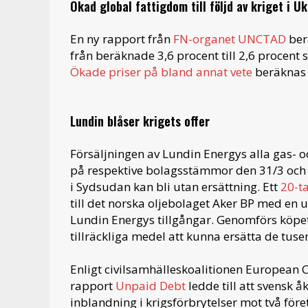
Ökad global fattigdom till följd av kriget i U
En ny rapport från
FN-organet UNCTAD
berä
från beräknade 3,6 procent till 2,6 procent 
Ökade priser på bland annat vete
beräknas 
Lundin blåser krigets offer
Försäljningen av Lundin Energys alla gas- o
på respektive bolagsstämmor den 31/3 och de
i Sydsudan kan bli utan ersättning. Ett
20-ta
till det norska oljebolaget Aker BP med en 
Lundin Energys tillgångar. Genomförs köpe
tillräckliga medel att kunna ersätta de tuse
Enligt civilsamhälleskoalitionen European C
rapport
Unpaid Debt
ledde till att svensk
inblandning i krigsförbrytelser mot två fö