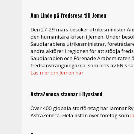
Ann Linde på fredsresa till Jemen
Den 27-29 mars besöker utrikesminister An
den humanitära krisen i Jemen. Under besö
Saudiarabiens utrikesministrar, företrädar
andra aktörer i regionen för att stödja fred
Saudiarabien och Förenade Arabemiraten är e
fredsansträngningarna, som leds av FN:s 
Läs mer om Jemen här
AstraZeneca stannar i Ryssland
Över 400 globala storföretag har lämnar Rys
AstraZeneca. Hela listan över företag som
l