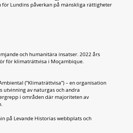
 för Lundins påverkan på mänskliga rättigheter
rämjande och humanitära insatser. 2022 års
r för klimaträttvisa i Moçambique.
mbiental (”Klimaträttvisa”) – en organisation
s utvinning av naturgas och andra
vergrepp i områden där majoriteten av
.
nin på Levande Historias webbplats och
.