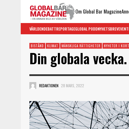
Om Global Bar Magazine
Ann
VÄRLDEN
DEBATT
REPORTAGE
GLOBAL PODD
NYHETSBREV
EVENT
BISTÅND
KLIMAT
MÄNSKLIGA RÄTTIGHETER
NYHETER I KOR
Din globala vecka.
REDAKTIONEN
28 MARS, 2022