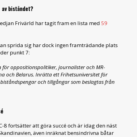
 av biståndet?
djan Frivärld har tagit fram en lista med
59
 kan sprida sig har dock ingen framträdande plats
der punkt 7:
 för oppositionspolitiker, journalister och MR-
 och Belarus. Inrätta ett Frihetsuniversitet för
a biståndspengar och tillgångar som beslagtas från
cé
-8 fortsätter att göra succé och är idag den näst
i Skandinavien, även inräknat bensindrivna båtar