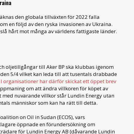
kraina
knas den globala tillväxten för 2022 falla
som en följd av den ryska invasionen av Ukraina.
slå hårt mot många av världens fattigaste länder.
ch oljetillgångar till Aker BP ska klubbas igenom
n 5/4 vilket kan leda till att tusentals drabbade
l organisationer har därför skickat ett öppet brev
uppmaning om att ändra villkoren för köpet av
t med nuvarande villkor står Lundin Energy utan
ntals människor som kan ha rätt till detta.
oalition on Oil in Sudan (ECOS), vars
 åklagare öppnade en förundersökning om
reträdare för Lundin Energy AB (dåvarande Lundin