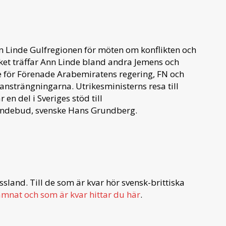
n Linde Gulfregionen för möten om konflikten och
ket träffar Ann Linde bland andra Jemens och
e för Förenade Arabemiratens regering, FN och
sansträngningarna. Utrikesministerns resa till
n del i Sveriges stöd till
sändebud, svenske Hans Grundberg.
sland. Till de som är kvar hör svensk-brittiska
ämnat och som är kvar hittar du här
.