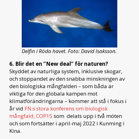
Delfin i Röda havet. Foto: David Isaksson.
6. Blir det en ”New deal” för naturen?
Skyddet av naturliga system, inklusive skogar,
och stoppandet av den snabba minskningen av
den biologiska mångfalden – som båda är
viktiga för den globala kampen mot
klimatförändringarna – kommer att stå i fokus i
år vid
FN:s stora konferens om biologisk
mångfald, COP15
som delats upp i två möten
och som fortsätter i april-maj 2022 i Kunming i
Kina.