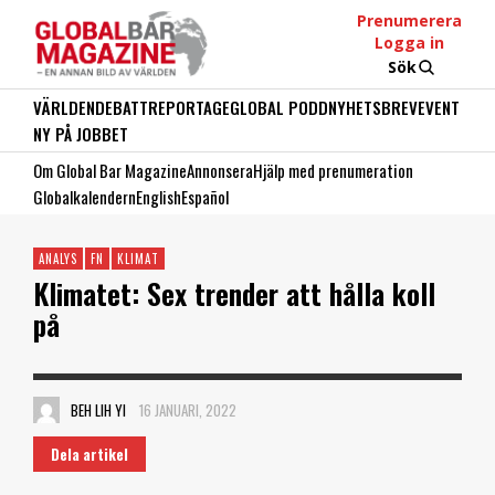
Prenumerera
Logga in
Sök
VÄRLDEN
DEBATT
REPORTAGE
GLOBAL PODD
NYHETSBREV
EVENT
NY PÅ JOBBET
Om Global Bar Magazine
Annonsera
Hjälp med prenumeration
Globalkalendern
English
Español
ANALYS
FN
KLIMAT
Klimatet: Sex trender att hålla koll
på
BEH LIH YI
16 JANUARI, 2022
Dela artikel