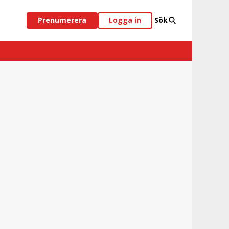
Prenumerera
Logga in
Sök