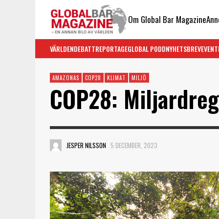
Om Global Bar Magazine
Ann
VÄRLDEN
DEBATT
REPORTAGE
GLOBAL PODD
NYHETSBREV
EVENT
AMAZONAS
COP28
KLIMAT
MILJÖ
COP28: Miljardre
JESPER NILSSON
5 DECEMBER, 2023