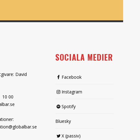
SOCIALA MEDIER
tgivare: David
Facebook
Instagram
1 10 00
lbar.se
Spotify
tioner:
Bluesky
tion@globalbar.se
X (passiv)