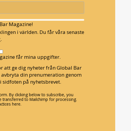
l Bar Magazine!
lingen i världen. Du får våra senaste
.
gazine får mina uppgifter.
r att ge dig nyheter från Global Bar
n avbryta din prenumeration genom
i sidfoten på nyhetsbrevet.
rm. By clicking below to subscribe, you
 transferred to Mailchimp for processing.
ctices here.