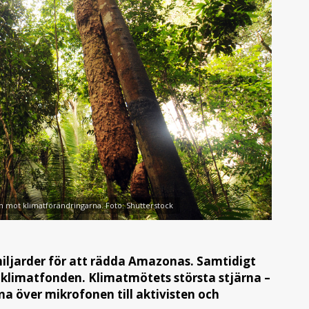
n mot klimatförändringarna. Foto: Shutterstock
 miljarder för att rädda Amazonas. Samtidigt
a klimatfonden. Klimatmötets största stjärna –
na över mikrofonen till aktivisten och