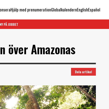
onsera
Hjälp med prenumeration
Globalkalendern
English
Español
NY PÅ JOBBET
gn över Amazonas
Dela artikel