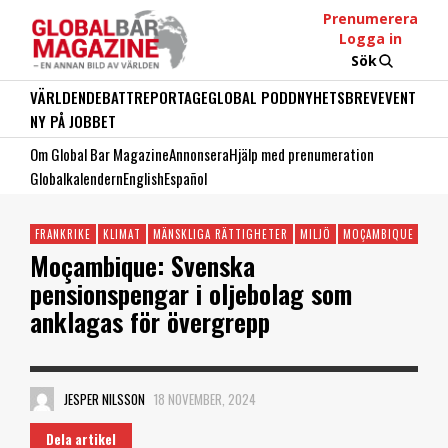
Prenumerera
Logga in
Sök
VÄRLDEN
DEBATT
REPORTAGE
GLOBAL PODD
NYHETSBREV
EVENT
NY PÅ JOBBET
Om Global Bar Magazine
Annonsera
Hjälp med prenumeration
Globalkalendern
English
Español
FRANKRIKE
KLIMAT
MÄNSKLIGA RÄTTIGHETER
MILJÖ
MOÇAMBIQUE
SVE
Moçambique: Svenska
pensionspengar i oljebolag som
anklagas för övergrepp
JESPER NILSSON
18 NOVEMBER, 2024
Dela artikel