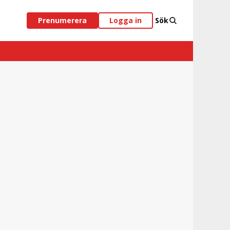
Prenumerera
Logga in
Sök