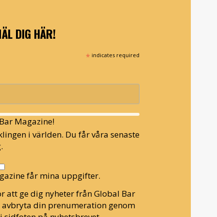
ÄL DIG HÄR!
*
indicates required
l Bar Magazine!
lingen i världen. Du får våra senaste
.
gazine får mina uppgifter.
r att ge dig nyheter från Global Bar
n avbryta din prenumeration genom
i sidfoten på nyhetsbrevet.