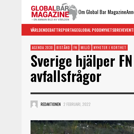
Om Global Bar Magazine
Ann
VÄRLDEN
DEBATT
REPORTAGE
GLOBAL PODD
NYHETSBREV
EVENT
AGENDA 2030
BISTÅND
FN
MILJÖ
NYHETER I KORTHET
Sverige hjälper FN
avfallsfrågor
REDAKTIONEN
2 FEBRUARI, 2022