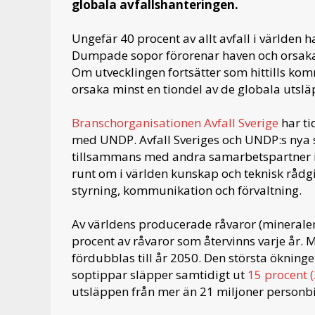
globala avfallshanteringen.
Ungefär 40 procent av allt avfall i världe
Dumpade sopor förorenar haven och orsaka
Om utvecklingen fortsätter som hittills kom
orsaka minst en tiondel av de globala utsl
Branschorganisationen Avfall Sverige
har ti
med UNDP. Avfall Sveriges och UNDP:s ny
tillsammans med andra samarbetspartner 
runt om i världen kunskap och teknisk rådgi
styrning, kommunikation och förvaltning.
Av världens producerade råvaror (minerale
procent av råvaror som återvinns varje år.
fördubblas till år 2050. Den största öknin
soptippar släpper samtidigt ut
15 procent 
utsläppen från mer än 21 miljoner personbi