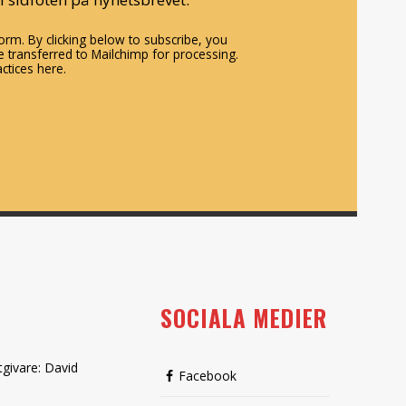
rm. By clicking below to subscribe, you
 transferred to Mailchimp for processing.
ctices here.
SOCIALA MEDIER
tgivare: David
Facebook