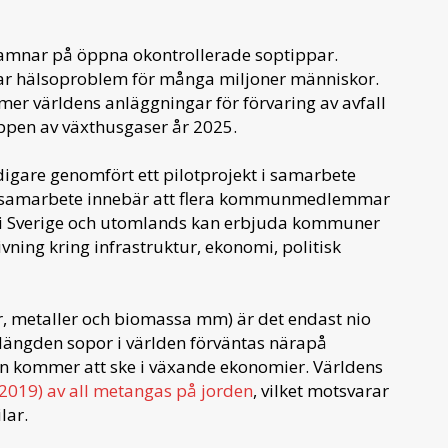
n hamnar på öppna okontrollerade soptippar.
r hälsoproblem för många miljoner människor.
mer världens anläggningar för förvaring av avfall
äppen av växthusgaser år 2025.
digare genomfört ett pilotprojekt i samarbete
a samarbete innebär att flera kommunmedlemmar
i Sverige och utomlands kan erbjuda kommuner
vning kring infrastruktur, ekonomi, politisk
r, metaller och biomassa mm) är det endast nio
 Mängden sopor i världen förväntas närapå
gen kommer att ske i växande ekonomier. Världens
(2019) av all metangas på jorden
, vilket motsvarar
lar.