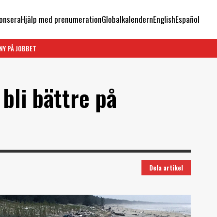
onsera
Hjälp med prenumeration
Globalkalendern
English
Español
NY PÅ JOBBET
 bli bättre på
Dela artikel