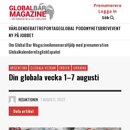
Prenumerera
Logga in
Sök
VÄRLDEN
DEBATT
REPORTAGE
GLOBAL PODD
NYHETSBREV
EVENT
NY PÅ JOBBET
Om Global Bar Magazine
Annonsera
Hjälp med prenumeration
Globalkalendern
English
Español
ARGENTINA
GLOBALA VECKAN
INDIEN
UKRAINA
Din globala vecka 1–7 augusti
REDAKTIONEN
1 AUGUSTI, 2022
Dela artikel