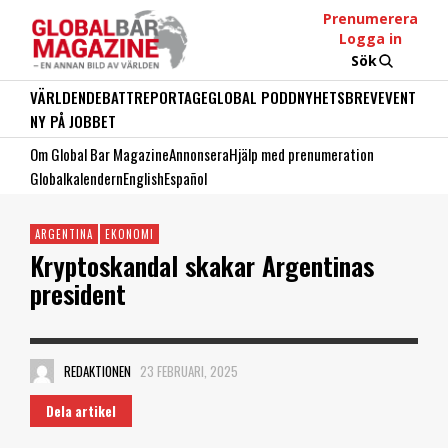
Prenumerera
Logga in
Sök
VÄRLDEN
DEBATT
REPORTAGE
GLOBAL PODD
NYHETSBREV
EVENT
NY PÅ JOBBET
Om Global Bar Magazine
Annonsera
Hjälp med prenumeration
Globalkalendern
English
Español
ARGENTINA
EKONOMI
Kryptoskandal skakar Argentinas
president
REDAKTIONEN
23 FEBRUARI, 2025
Dela artikel