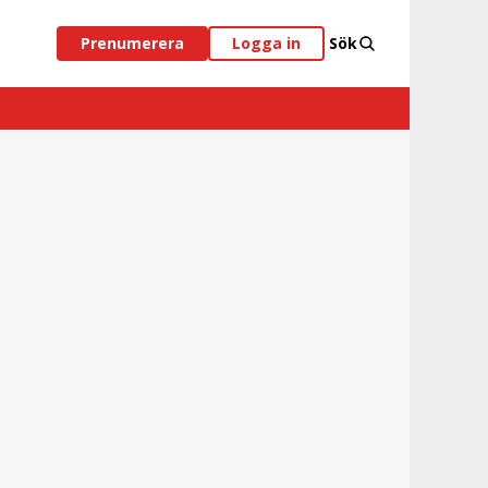
Prenumerera
Logga in
Sök