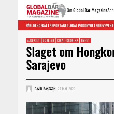
Om Global Bar Magazine
Ann
VÄRLDEN
DEBATT
REPORTAGE
GLOBAL PODD
NYHETSBREV
EVENT
ALGERIET
BOSNIEN
KINA
KRÖNIKA
NYHET
Slaget om Hongko
Sarajevo
DAVID ISAKSSON
24 MAJ, 2020