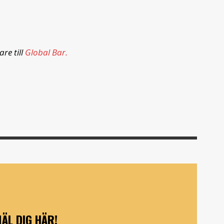
re till
Global Bar.
ÄL DIG HÄR!