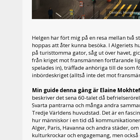
Central, Hongkong 
Helgen har fört mig på en resa mellan två st
hoppas att åter kunna besöka. I Algeriets 
på turisttomma gator, såg ut över havet, gi
från kriget mot fransmännen fortfarande ligg
spelades in), träffade anhöriga till de som 
inbördeskriget (alltså inte det mot fransmä
Min guide denna gång är Elaine Mokhtef
beskriver det sena 60-talet då befrielserörel
Svarta pantrarna och många andra sammans
Tredje Världens huvudstad. Det är en fascin
hur människor i en tid då kommunikationer
Alger, Paris, Havanna och andra städer, om 
kulturkrockar och engagemang, men också 