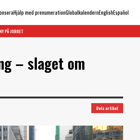
onsera
Hjälp med prenumeration
Globalkalendern
English
Español
NY PÅ JOBBET
ng – slaget om
Dela artikel