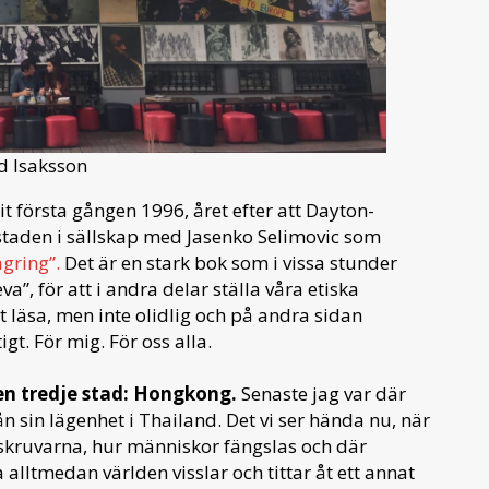
d Isaksson
t första gången 1996, året efter att Dayton-
 staden i sällskap med Jasenko Selimovic som
ägring”.
Det är en stark bok som i vissa stunder
a”, för att i andra delar ställa våra etiska
t läsa, men inte olidlig och på andra sidan
gt. För mig. För oss alla.
 en tredje stad: Hongkong.
Senaste jag var där
ån sin lägenhet i Thailand. Det vi ser hända nu, när
kruvarna, hur människor fängslas och där
ltmedan världen visslar och tittar åt ett annat