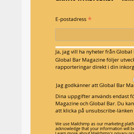
*
E-postadress
Ja, jag vill ha nyheter från Globa
Global Bar Magazine följer utveck
rapporteringar direkt i din inkorg
Jag godkänner att Global Bar Ma
Dina uppgifter används endast fö
Magazine och Global Bar. Du ka
att klicka på unsubscribe-länken 
We use Mailchimp as our marketing platfo
acknowledge that your information will be
Learn more about Mailchimp's privacy pra