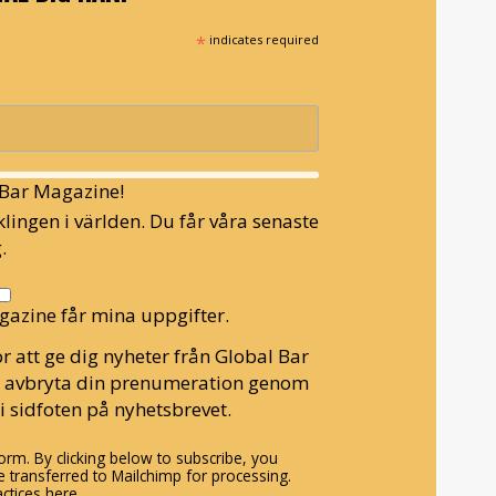
*
indicates required
l Bar Magazine!
lingen i världen. Du får våra senaste
.
gazine får mina uppgifter.
r att ge dig nyheter från Global Bar
n avbryta din prenumeration genom
i sidfoten på nyhetsbrevet.
rm. By clicking below to subscribe, you
 transferred to Mailchimp for processing.
ctices here.