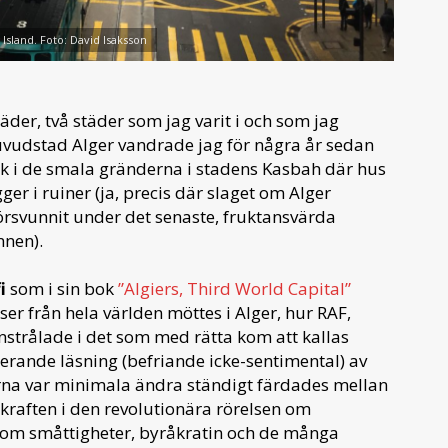
Island. Foto: David Isaksson
äder, två städer som jag varit i och som jag
huvudstad Alger vandrade jag för några år sedan
ck i de smala gränderna i stadens Kasbah där hus
er i ruiner (ja, precis där slaget om Alger
försvunnit under det senaste, fruktansvärda
nnen).
i
som i sin bok
”Algiers, Third World Capital”
ser från hela världen möttes i Alger, hur RAF,
trålade i det som med rätta kom att kallas
erande läsning (befriande icke-sentimental) av
na var minimala ändra ständigt färdades mellan
kraften i den revolutionära rörelsen om
om småttigheter, byråkratin och de många