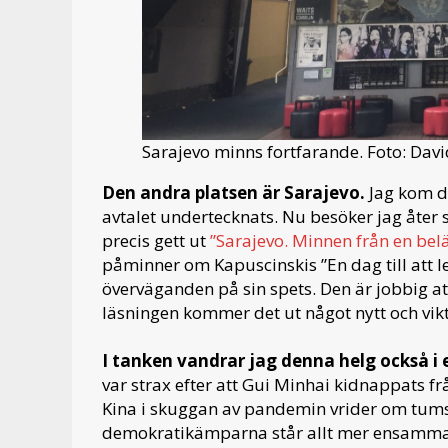
Sarajevo minns fortfarande. Foto: Davi
Den andra platsen är Sarajevo.
Jag kom di
avtalet undertecknats. Nu besöker jag åter
precis gett ut
”Sarajevo. Minnen från en bel
påminner om Kapuscinskis ”En dag till att lev
överväganden på sin spets. Den är jobbig at
läsningen kommer det ut något nytt och vikti
I tanken vandrar jag denna helg också i
var strax efter att Gui Minhai kidnappats fr
Kina i skuggan av pandemin vrider om tums
demokratikämparna står allt mer ensamma al