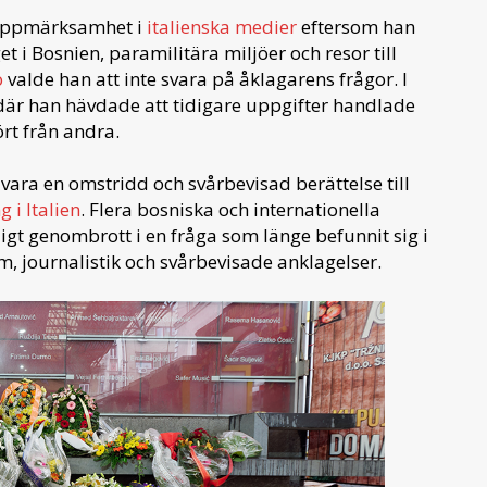
 uppmärksamhet i
italienska medier
eftersom han
get i Bosnien, paramilitära miljöer och resor till
o
valde han att inte svara på åklagarens frågor. I
 där han hävdade att tidigare uppgifter handlade
ört från andra.
 vara en omstridd och svårbevisad berättelse till
g i Italien
. Flera bosniska och internationella
igt genombrott i en fråga som länge befunnit sig i
, journalistik och svårbevisade anklagelser.