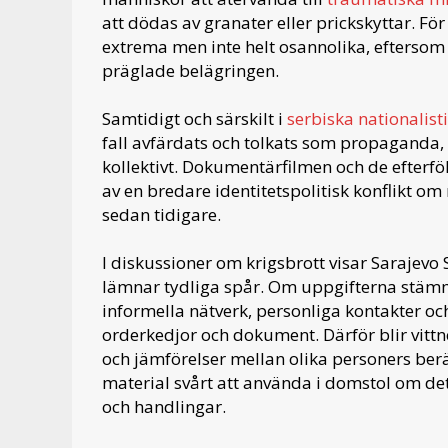
att dödas av granater eller prickskyttar. F
extrema men inte helt osannolika, efterso
präglade belägringen.
Samtidigt och särskilt i
serbiska nationalist
fall avfärdats och tolkats som propaganda, 
kollektivt. Dokumentärfilmen och de efterfö
av en bredare identitetspolitisk konflikt om
sedan tidigare.
I diskussioner om krigsbrott visar Sarajevo S
lämnar tydliga spår. Om uppgifterna stäm
informella nätverk, personliga kontakter och
orderkedjor och dokument. Därför blir vitt
och jämförelser mellan olika personers berät
material svårt att använda i domstol om det 
och handlingar.