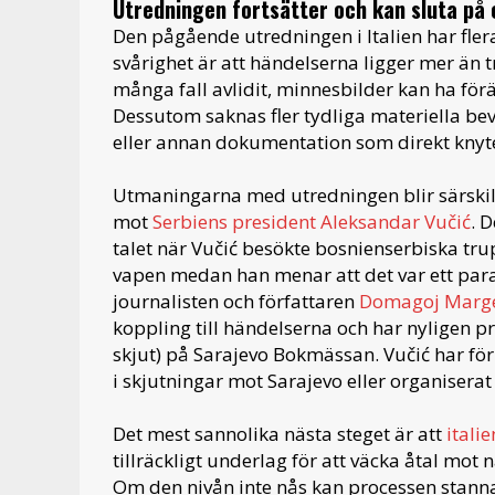
Utredningen fortsätter och kan sluta på
Den pågående utredningen i Italien har fle
svårighet är att händelserna ligger mer än tre
många fall avlidit, minnesbilder kan ha fö
Dessutom saknas fler tydliga materiella bevi
eller annan dokumentation som direkt knyter
Utmaningarna med utredningen blir särskil
mot
Serbiens president Aleksandar Vučić
. 
talet när Vučić besökte bosnienserbiska tr
vapen medan han menar att det var ett para
journalisten och författaren
Domagoj Marg
koppling till händelserna och har nyligen p
skjut) på Sarajevo Bokmässan. Vučić har för
i skjutningar mot Sarajevo eller organisera
Det mest sannolika nästa steget är att
itali
tillräckligt underlag för att väcka åtal mot
Om den nivån inte nås kan processen stanna 