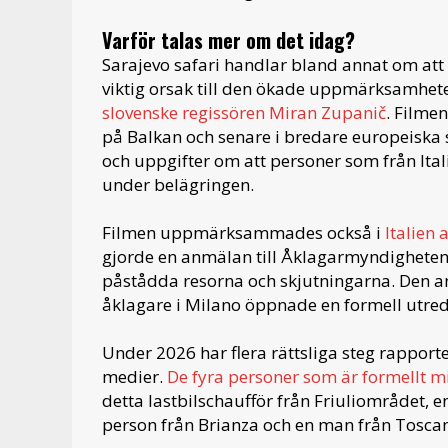
Varför talas mer om det idag?
Sarajevo safari handlar bland annat om att c
viktig orsak till den ökade uppmärksamhe
slovenske regissören Miran Zupanič
. Filmen
på Balkan och senare i bredare europeisk
och uppgifter om att personer som från Italie
under belägringen.
Filmen uppmärksammades också i
Italien 
gjorde en anmälan till Åklagarmyndigheten 
påstådda resorna och skjutningarna. Den anm
åklagare i Milano öppnade en formell utred
Under 2026 har flera rättsliga steg rapporte
medier.
De fyra personer som är formellt m
detta lastbilschaufför från Friuliområdet, 
person från Brianza och en man från Tosca