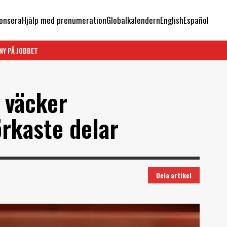
onsera
Hjälp med prenumeration
Globalkalendern
English
Español
NY PÅ JOBBET
n väcker
örkaste delar
Dela artikel