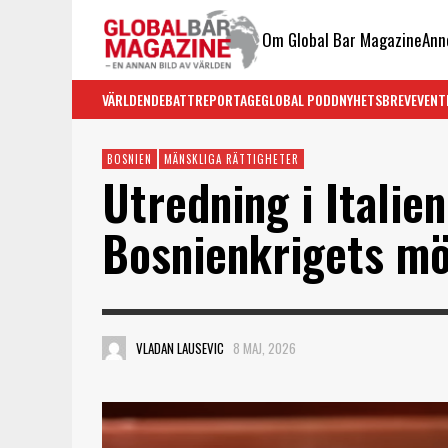
Om Global Bar Magazine
Ann
VÄRLDEN
DEBATT
REPORTAGE
GLOBAL PODD
NYHETSBREV
EVENT
BOSNIEN
MÄNSKLIGA RÄTTIGHETER
Utredning i Italie
Bosnienkrigets m
VLADAN LAUSEVIC
8 MAJ, 2026