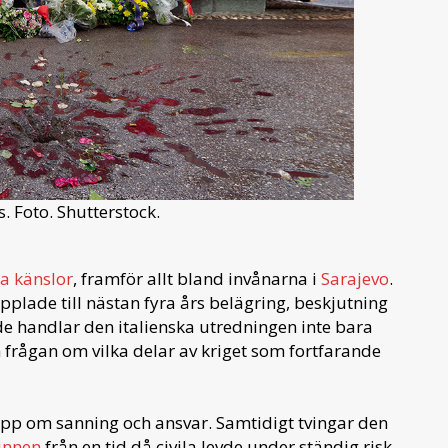
 Foto. Shutterstock.
a känslor
, framför allt bland invånarna i
Sarajevo
.
plade till nästan fyra års belägring, beskjutning
de handlar den italienska utredningen inte bara
frågan om vilka delar av kriget som fortfarande
pp om sanning och ansvar. Samtidigt tvingar den
innen
från en tid då civila levde under ständig risk