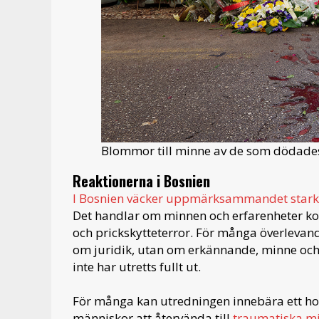
Blommor till minne av de som dödades.
Reaktionerna i Bosnien
I Bosnien väcker uppmärksammandet stark
Det handlar om minnen och erfarenheter kop
och prickskytteterror. För många överlevan
om juridik, utan om erkännande, minne och 
inte har utretts fullt ut.
För många kan utredningen innebära ett ho
människor att återvända till
traumatiska m