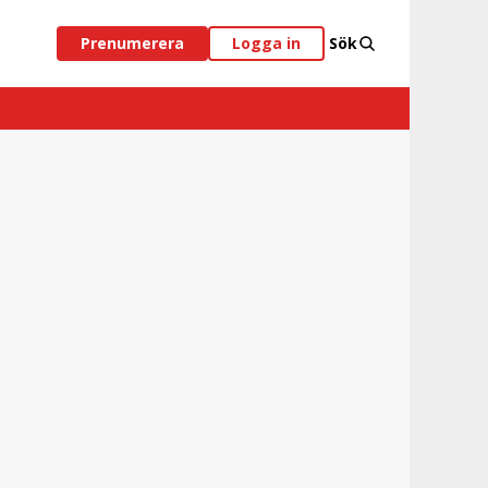
Prenumerera
Logga in
Sök