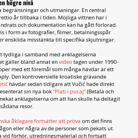
 en högre nivå
ra begränsningar och utmaningar. En central
ttio år tillbaka i tiden. Möjliga vittnen har i
rändrats och dokumentation kan ha gått förlorad.
s i form av fotografier, filmer, betalningsspår
 enskilda misstänkta till specifika skjutningar.
t tydliga i samband med anklagelserna
Det gäller bland annat en
video
tagen under 1990-
upper med ett föremål som många hävdar är ett
ply. Den kontroversielle kroatiske grävande
etić
hävdar sedan tidigare att Vučić hade direkt
resenterat sin nya bok
“Plati i pucaj”
(Betala och
nekat anklagelserna om att han skulle ha deltagit
t sådana resor.
enska åklagare fortsätter att pröva
om det finns
 någon eller några av de personer som pekats ut.
vid förhör, utredningsmaterial och fortsatt