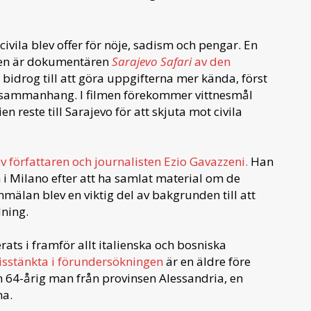
ivila blev offer för nöje, sadism och pengar. En
ten är dokumentären
Sarajevo Safari
av den
 bidrog till att göra uppgifterna mer kända, först
a sammanhang. I filmen förekommer vittnesmål
n reste till Sarajevo för att skjuta mot civila
av författaren och journalisten Ezio Gavazzeni.
Han
i Milano efter att ha samlat material om de
älan blev en viktig del av bakgrunden till att
ning.
rats i framför allt italienska och bosniska
isstänkta i förundersökningen
är en äldre före
en 64-årig man från provinsen Alessandria, en
na.