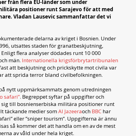
ner från flera EU-länder som under
militära positioner runt Sarajevo för att med
ånare. Vladan Lausevic sammanfattar det vi
okumenterade delarna av kriget i Bosnien. Under
96, utsattes staden för granatbeskjutning,
. Enligt flera analyser dödades runt 10 000
 och män.
Internationella krigsförbrytartribunalen
fast att beskjutning och prickskytte mot civila var
 att sprida terror bland civilbefolkningen.
o på nytt uppmärksammats genom utredningen
o safari”
. Begreppet syftar på uppgifter och
sig till bosnienserbiska militära positioner runt
obalt täckande medier som
Al Jazeera
och
BBC
har
fari” eller ”sniper tourism”. Uppgifterna är ännu
evisas så kommer det att handla om en av de mest
erna av våld under hela kriget.