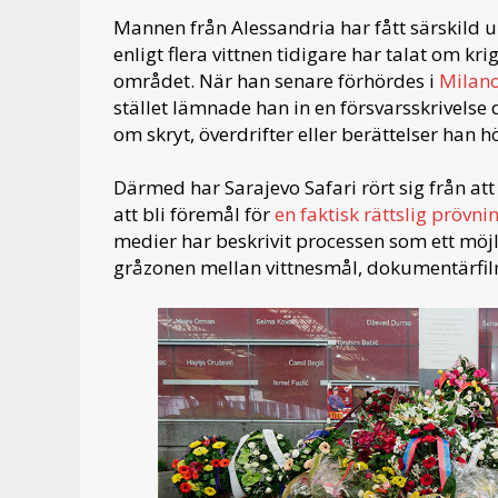
Mannen från Alessandria har fått särskild
enligt flera vittnen tidigare har talat om kri
området. När han senare förhördes i
Milan
stället lämnade han in en försvarsskrivelse
om skryt, överdrifter eller berättelser han h
Därmed har Sarajevo Safari rört sig från att
att bli föremål för
en faktisk rättslig prövnin
medier har beskrivit processen som ett möjl
gråzonen mellan vittnesmål, dokumentärfilm