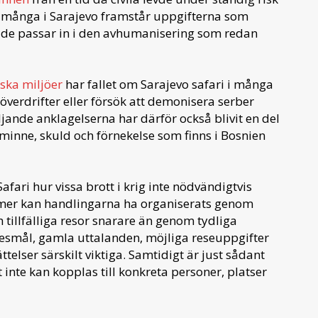
ör många i Sarajevo framstår uppgifterna som
m de passar in i den avhumanisering som redan
iska miljöer
har fallet om Sarajevo safari i många
överdrifter eller försök att demonisera serber
ljande anklagelserna har därför också blivit en del
 minne, skuld och förnekelse som finns i Bosnien
afari hur vissa brott i krig inte nödvändigtvis
mer kan handlingarna ha organiserats genom
 tillfälliga resor snarare än genom tydliga
nesmål, gamla uttalanden, möjliga reseuppgifter
telser särskilt viktiga. Samtidigt är just sådant
inte kan kopplas till konkreta personer, platser