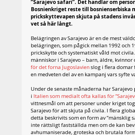
”Sarajevo safari”. Det handlar om perso
Bosnienkriget reste till bosnienserbiska 
prickskyttevapen skjuta på stadens inv
vet så här långt.
Belägringen av Sarajevo är en de mest väld
belägringen, som pågick mellan 1992 och 19
prickskytte och systematiskt våld mot civila
människor i Sarajevo – barn, äldre, kvinnor
för det forna Jugoslavien
slog i flera domar 
en medveten del av en kampanj vars syfte var
Under de senaste månaderna har Sarajev
i
Italien som medialt ofta kallas för ”Sarajev
vittnesmål om att personer under kriget tog 
Sarajevo för att skjuta på civila. I flera gl
detta beskrivits som en form av ”mänsklig sa
inte rättsligt fastställda men om de kan b
avhumaniserade, groteska och brutala form