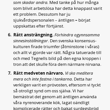
som skadar andra.
Med tanke på hur många
som blivit arbetslösa har detta knappast varit
ett problem. Dessutom har ju
sjukvårdspersonalen – äntligen
–
börjat
uppskattas efter förtjänst.
Rätt ansträngning.
Förhindra ogynnsamma
sinnesinställningar
. Den svenska konsensus-
kulturen firade triumfer (åtminstone i våras)
och allt vi gjorde var rätt. Några tatuerade till
och med Tegnells bild på den egna kroppen i
tron att det skulle föra dem närmare nirvana.
Rätt medveten närvaro.
Vi ska meditera
mera och inte fastna i tankarna.
Detta har
verkligen varit en prövosten, eftersom vi tyckt
så otroligt synd om oss själva. Vi har
bemästrat det genom att äntligen använda
våra nyrenoverande kök, lagat oändligt
komplicerade rätter och bakat surdegsbröd