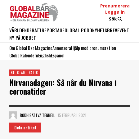
Prenumerera
Logga in
Sök
VÄRLDEN
DEBATT
REPORTAGE
GLOBAL PODD
NYHETSBREV
EVENT
NY PÅ JOBBET
Om Global Bar Magazine
Annonsera
Hjälp med prenumeration
Globalkalendern
English
Español
BLI GLAD
SATIR
Nirvanadagen: Så når du Nirvana i
coronatider
BODHISATTVA TEGNELL
15 FEBRUARI, 2021
Dela artikel