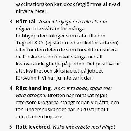
vaccinationskön kan dock fetglömma allt vad
nirvana heter.
Rätt tal.
Vi ska inte ljuga och tala illa om
någon.
Lite svårare för många
hobbyepidemiologer som talat illa om
Tegnell & Co (ej släkt med artikelförfattaren),
eller för den delen de som försökt censurera
de forskare som önskat stänga ner all
kvarvarande glädje på jorden. Det positiva är
att skvallret och skitsnacket på jobbet
försvunnit. Vi har ju inte varit där.
Rätt handling.
Vi ska inte döda, stjäla eller
vara otrogna.
Brotten har minskat rejält
eftersom krogarna stängt redan vid åtta, och
för Tindersnuskandet har 2020 varit allt
annat än en höjdare.
Rätt levebröd
.
Vi
ska inte arbeta med något