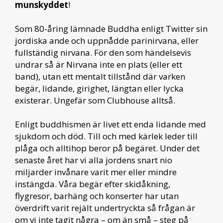
munskyddet
!
Som 80-åring lämnade Buddha enligt Twitter sin
jordiska ande och uppnådde parinirvana, eller
fullständig nirvana. För den som händelsevis
undrar så är Nirvana inte en plats (eller ett
band), utan ett mentalt tillstånd där varken
begär, lidande, girighet, längtan eller lycka
existerar. Ungefär som Clubhouse alltså.
Enligt buddhismen är livet ett enda lidande med
sjukdom och död. Till och med kärlek leder till
plåga och alltihop beror på begäret. Under det
senaste året har vi alla jordens snart nio
miljarder invånare varit mer eller mindre
instängda. Våra begär efter skidåkning,
flygresor, barhäng och konserter har utan
överdrift varit rejält undertryckta så frågan är
om vi inte tagit några – om än små – steg på