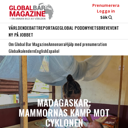
Prenumerera
Logga in
Sök
VÄRLDEN
DEBATT
REPORTAGE
GLOBAL PODD
NYHETSBREV
EVENT
NY PÅ JOBBET
Om Global Bar Magazine
Annonsera
Hjälp med prenumeration
Globalkalendern
English
Español
MADAGASKAR:
MAMMORNAS KAMP MOT
CYKLONEN