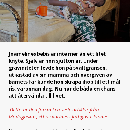
Joamelines bebis är inte mer än ett litet
knyte. Själv är hon sjutton år. Under
graviditeten levde hon på svältgränsen,
utkastad av sin mamma och övergiven av
barnets far kunde hon skrapa ihop till ett mål
ris, varannan dag. Nu har de båda en chans
att återvända till livet.
Detta är den första i en serie artiklar från
Madagaskar, ett av världens fattigaste länder.