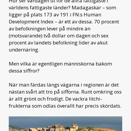
Hur ser vardagen ut för de allra fattigaste i
världens fattigaste länder? Madagaskar – som
ligger på plats 173 av 191 i FN:s Human
Development Index – är ett av dessa. 70 procent
av befolkningen lever på mindre än
(motsvarande) två dollar om dagen och sex
procent av landets befolkning lider av akut
undernäring.
Men vilka är egentligen människorna bakom
dessa siffror?
När man färdas längs vägarna i regionen är det
nästan svårt att tro på sifforna. Runt omkring oss
är allt grönt och frodigt. De vackra litchi-
frukterna som odlas överallt har precis skördats.