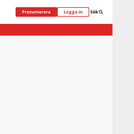
Prenumerera
Logga in
Sök