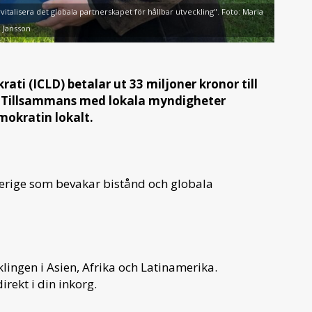
alisera det globala partnerskapet för hållbar utveckling". Foto: Maria
Jansson
krati
(ICLD) betalar ut 33 miljoner kronor till
. Tillsammans med lokala myndigheter
mokratin lokalt.
verige som bevakar bistånd och globala
ingen i Asien, Afrika och Latinamerika.
irekt i din inkorg.