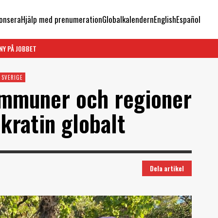
onsera
Hjälp med prenumeration
Globalkalendern
English
Español
NY PÅ JOBBET
SVERIGE
kommuner och regioner
kratin globalt
Dela artikel