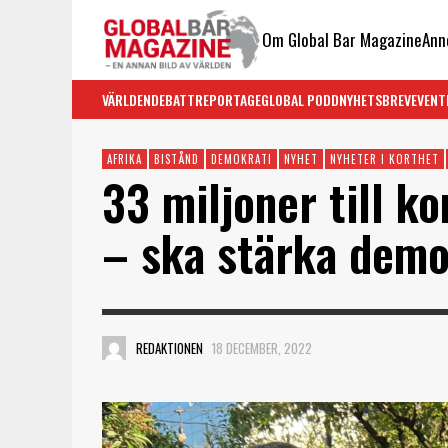
Om Global Bar Magazine
Ann
VÄRLDEN
DEBATT
REPORTAGE
GLOBAL PODD
NYHETSBREV
EVENT
AFRIKA
BISTÅND
DEMOKRATI
NYHET
NYHETER I KORTHET
33 miljoner till 
– ska stärka demo
REDAKTIONEN
18 DECEMBER, 2022