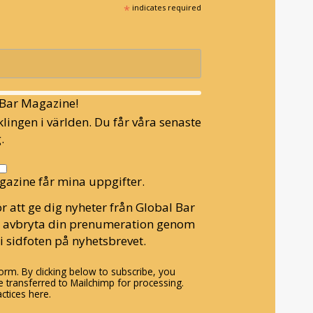
*
indicates required
l Bar Magazine!
lingen i världen. Du får våra senaste
.
gazine får mina uppgifter.
r att ge dig nyheter från Global Bar
n avbryta din prenumeration genom
i sidfoten på nyhetsbrevet.
rm. By clicking below to subscribe, you
 transferred to Mailchimp for processing.
ctices here.