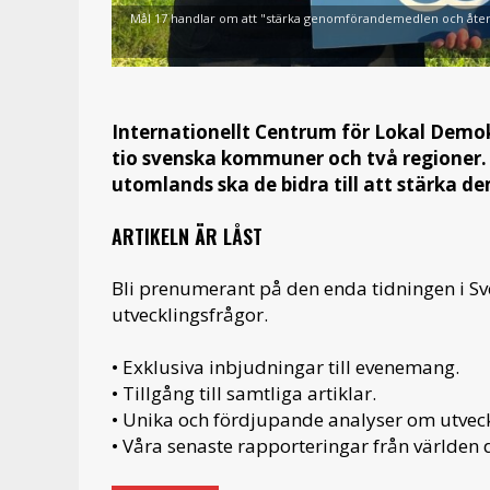
Mål 17 handlar om att "stärka genomförandemedlen och återvit
Internationellt Centrum för Lokal Demo
tio svenska kommuner och två regioner
utomlands ska de bidra till att stärka de
ARTIKELN ÄR LÅST
Bli prenumerant på den enda tidningen i S
utvecklingsfrågor.
• Exklusiva inbjudningar till evenemang.
• Tillgång till samtliga artiklar.
• Unika och fördjupande analyser om utveckl
• Våra senaste rapporteringar från världen d