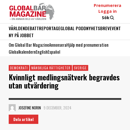
Prenumerera
Logga in
Sök
VÄRLDEN
DEBATT
REPORTAGE
GLOBAL PODD
NYHETSBREV
EVENT
NY PÅ JOBBET
Om Global Bar Magazine
Annonsera
Hjälp med prenumeration
Globalkalendern
English
Español
DEMOKRATI
MÄNSKLIGA RÄTTIGHETER
SVERIGE
Kvinnligt medlingsnätverk begravdes
utan utvärdering
JOSEFINE NORIN
9 DECEMBER, 2024
Dela artikel