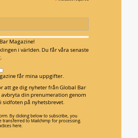
*
l Bar Magazine!
lingen i världen. Du får våra senaste
.
gazine får mina uppgifter.
r att ge dig nyheter från Global Bar
n avbryta din prenumeration genom
i sidfoten på nyhetsbrevet.
rm. By clicking below to subscribe, you
 transferred to Mailchimp for processing.
ctices here.