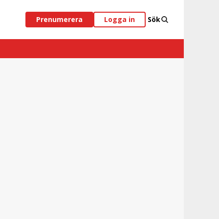
Prenumerera
Logga in
Sök