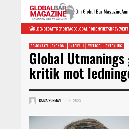
Om Global Bar Magazine
Ann
VÄRLDEN
DEBATT
REPORTAGE
GLOBAL PODD
NYHETSBREV
EVENT
DEMOKRATI
EKONOMI
INTERVJU
SVERIGE
UTVECKLING
Global Utmanings 
kritik mot ledning
KAJSA SÖRMAN
1 JUNI, 2023