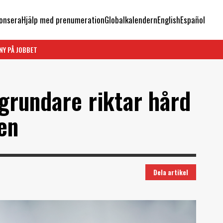
onsera
Hjälp med prenumeration
Globalkalendern
English
Español
NY PÅ JOBBET
grundare riktar hård
en
Dela artikel