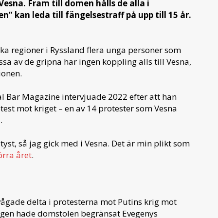
esna. Fram till domen hålls de alla i
en”
kan leda till fängelsestraff på upp till 15 år.
ika regioner i Ryssland flera unga personer som
issa av de gripna har ingen koppling alls till Vesna,
ionen.
l Bar Magazine intervjuade 2022 efter att han
rotest mot kriget – en av 14 protester som Vesna
.
tyst, så jag gick med i Vesna. Det är min plikt som
örra året
.
ågade delta i protesterna mot Putins krig mot
gången hade domstolen begränsat Evegenys