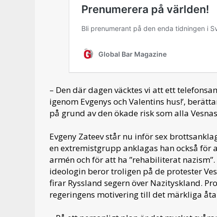
– Den där dagen väcktes vi att ett telefonsa
igenom Evgenys och Valentins hus!’, berätta
på grund av den ökade risk som alla Vesna
Evgeny Zateev står nu inför sex brottsankl
en extremistgrupp anklagas han också för a
armén och för att ha ”rehabiliterat nazism”.
ideologin beror troligen på de protester Ve
firar Ryssland segern över Nazityskland. P
regeringens motivering till det märkliga åta