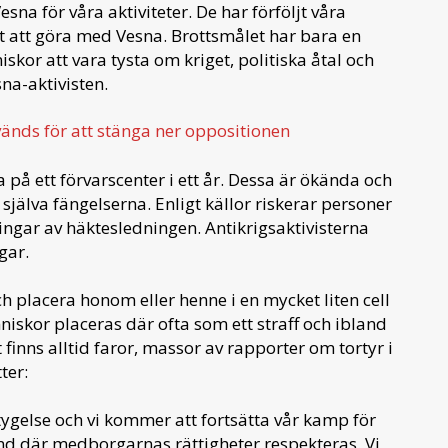
esna för våra aktiviteter. De har förföljt våra
 att göra med Vesna. Brottsmålet har bara en
kor att vara tysta om kriget, politiska åtal och
na-aktivisten.
nds för att stänga ner oppositionen
på ett förvarscenter i ett år. Dessa är ökända och
själva fängelserna. Enligt källor riskerar personer
ningar av häktesledningen. Antikrigsaktivisterna
gar.
ch placera honom eller henne i en mycket liten cell
skor placeras där ofta som ett straff och ibland
 finns alltid faror, massor av rapporter om tortyr i
ter:
ygelse och vi kommer att fortsätta vår kamp för
and där medborgarnas rättigheter respekteras. Vi