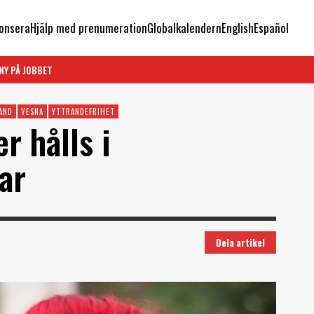
onsera
Hjälp med prenumeration
Globalkalendern
English
Español
NY PÅ JOBBET
AND
VESNA
YTTRANDEFRIHET
r hålls i
ar
Dela artikel