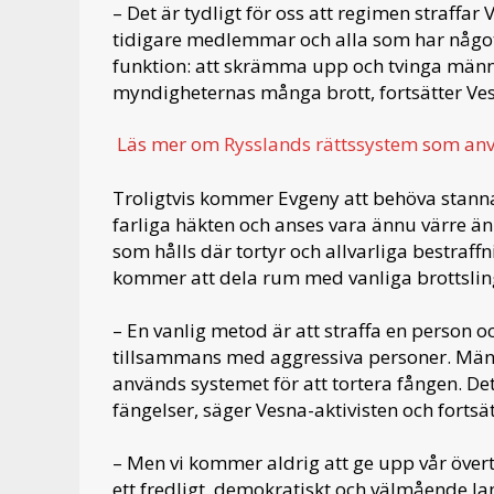
– Det är tydligt för oss att regimen straffar V
tidigare medlemmar och alla som har något
funktion: att skrämma upp och tvinga männis
myndigheternas många brott, fortsätter Ves
Läs mer om
Rysslands rättssystem
som anvä
Troligtvis kommer Evgeny att behöva stanna 
farliga häkten och anses vara ännu värre än 
som hålls där tortyr och allvarliga bestraff
kommer att dela rum med vanliga brottslin
– En vanlig metod är att straffa en person o
tillsammans med aggressiva personer. Männi
används systemet för att tortera fången. Det
fängelser, säger Vesna-aktivisten och fortsät
– Men vi kommer aldrig att ge upp vår övert
ett fredligt, demokratiskt och välmående l