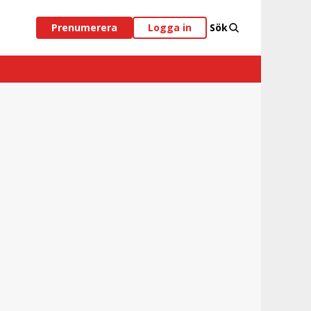
Prenumerera
Logga in
Sök