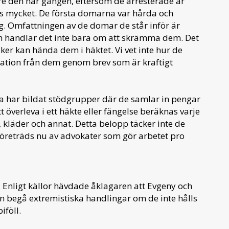
are den här gången, eftersom de arresterade är
ss mycket. De första domarna var hårda och
ög. Omfattningen av de domar de står inför är
en handlar det inte bara om att skrämma dem. Det
aker kan hända dem i häktet. Vi vet inte hur de
rmation från dem genom brev som är kraftigt
a har bildat stödgrupper där de samlar in pengar
t överleva i ett häkte eller fängelse beräknas varje
kläder och annat. Detta belopp täcker inte de
företräds nu av advokater som gör arbetet pro
 Enligt källor hävdade åklagaren att Evgeny och
n begå extremistiska handlingar om de inte hålls
iföll.