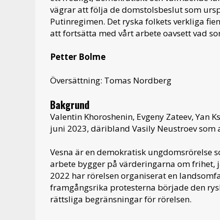
vägrar att följa de domstolsbeslut som urs
Putinregimen. Det ryska folkets verkliga fie
att fortsätta med vårt arbete oavsett vad s
Petter Bolme
Översättning: Tomas Nordberg
Bakgrund
Valentin Khoroshenin, Evgeny Zateev, Yan K
juni 2023, däribland Vasily Neustroev som a
Vesna är en demokratisk ungdomsrörelse s
arbete bygger på värderingarna om frihet, j
2022 har rörelsen organiserat en landsomf
framgångsrika protesterna började den rysk
rättsliga begränsningar för rörelsen.