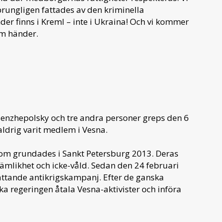
prungligen fattades av den kriminella
nder finns i Kreml – inte i Ukraina! Och vi kommer
om händer.
senzhepolsky och tre andra personer greps den 6
ldrig varit medlem i Vesna.
om grundades i Sankt Petersburg 2013. Deras
ämlikhet och icke-våld. Sedan den 24 februari
attande antikrigskampanj. Efter de ganska
a regeringen åtala Vesna-aktivister och införa