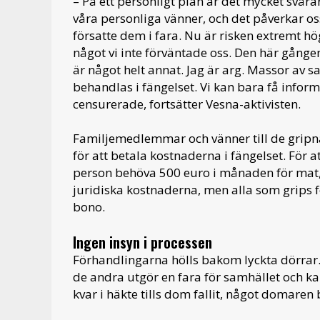
– På ett personligt plan är det mycket svår
våra personliga vänner, och det påverkar o
försatte dem i fara. Nu är risken extremt h
något vi inte förväntade oss. Den här gång
är något helt annat. Jag är arg. Massor av s
behandlas i fängelset. Vi kan bara få info
censurerade, fortsätter Vesna-aktivisten.
Familjemedlemmar och vänner till de gripn
för att betala kostnaderna i fängelset. För at
person behöva 500 euro i månaden för mat, 
juridiska kostnaderna, men alla som grips 
bono.
Ingen insyn i processen
Förhandlingarna hölls bakom lyckta dörrar.
de andra utgör en fara för samhället och ka
kvar i häkte tills dom fallit, något domaren b