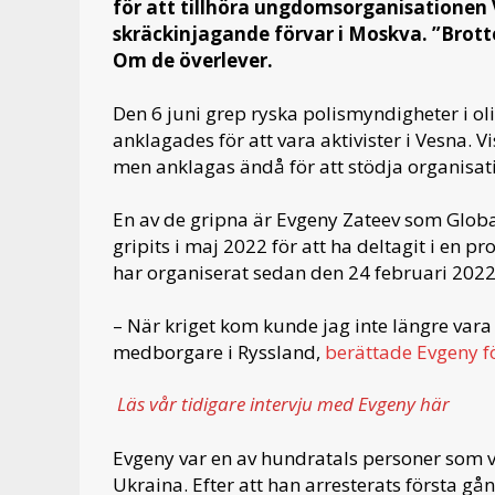
för att tillhöra ungdomsorganisationen V
skräckinjagande förvar i Moskva. ”Brott
Om de överlever.
Den 6 juni grep ryska polismyndigheter i ol
anklagades för att vara aktivister i Vesna. V
men anklagas ändå för att stödja organisat
En av de gripna är Evgeny Zateev som Globa
gripits i maj 2022 för att ha deltagit i en p
har organiserat sedan den 24 februari 2022
– När kriget kom kunde jag inte längre vara 
medborgare i Ryssland,
berättade Evgeny f
Läs vår tidigare intervju med Evgeny här
Evgeny var en av hundratals personer som v
Ukraina. Efter att han arresterats första 