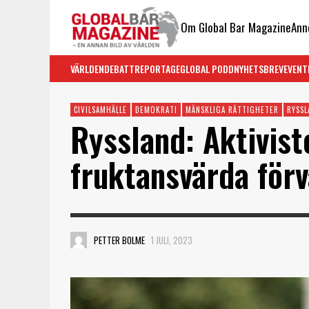
Om Global Bar Magazine
Ann
VÄRLDEN
DEBATT
REPORTAGE
GLOBAL PODD
NYHETSBREV
EVENT
CIVILSAMHÄLLE
DEMOKRATI
MÄNSKLIGA RÄTTIGHETER
RYSSL
Ryssland: Aktiviste
fruktansvärda förv
PETTER BOLME
1 JULI, 2023