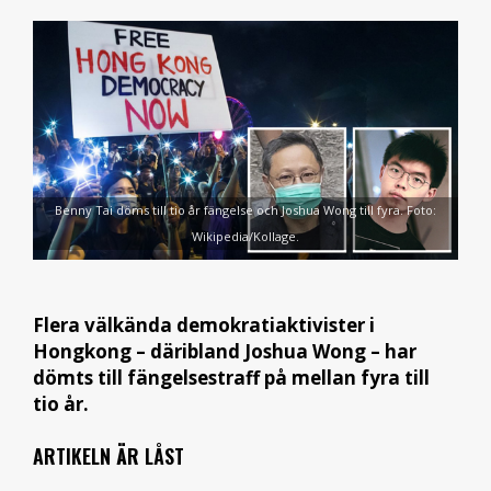
Benny Tai döms till tio år fängelse och Joshua Wong till fyra. Foto:
Wikipedia/Kollage.
Flera välkända demokratiaktivister i
Hongkong – däribland Joshua Wong – har
dömts till fängelsestraff på mellan fyra till
tio år.
ARTIKELN ÄR LÅST