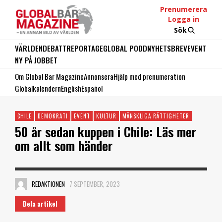
Prenumerera
Logga in
Sök
VÄRLDEN
DEBATT
REPORTAGE
GLOBAL PODD
NYHETSBREV
EVENT
NY PÅ JOBBET
Om Global Bar Magazine
Annonsera
Hjälp med prenumeration
Globalkalendern
English
Español
CHILE
DEMOKRATI
EVENT
KULTUR
MÄNSKLIGA RÄTTIGHETER
50 år sedan kuppen i Chile: Läs mer
om allt som händer
REDAKTIONEN
7 SEPTEMBER, 2023
Dela artikel