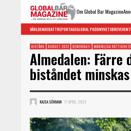
Om Global Bar Magazine
Ann
VÄRLDEN
DEBATT
REPORTAGE
GLOBAL PODD
NYHETSBREV
EVENT
BISTÅND
BUDGET 2023
DEMOKRATI
MÄNSKLIGA RÄTTIGHET
Almedalen: Färre 
biståndet minskas
KAJSA SÖRMAN
17 APRIL, 2023