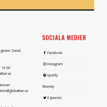
SOCIALA MEDIER
tgivare: David
Facebook
Instagram
1 10 00
lbar.se
Spotify
tioner:
Bluesky
tion@globalbar.se
X (passiv)