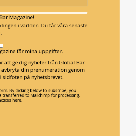
l Bar Magazine!
lingen i världen. Du får våra senaste
.
gazine får mina uppgifter.
r att ge dig nyheter från Global Bar
n avbryta din prenumeration genom
i sidfoten på nyhetsbrevet.
rm. By clicking below to subscribe, you
 transferred to Mailchimp for processing.
ctices here.