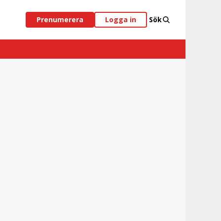
Prenumerera
Logga in
Sök