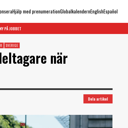
onsera
Hjälp med prenumeration
Globalkalendern
English
Español
NY PÅ JOBBET
ER
SVERIGE
deltagare när
Dela artikel