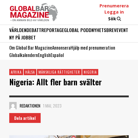
Prenumerera
Logga in
Sök
VÄRLDEN
DEBATT
REPORTAGE
GLOBAL PODD
NYHETSBREV
EVENT
NY PÅ JOBBET
Om Global Bar Magazine
Annonsera
Hjälp med prenumeration
Globalkalendern
English
Español
AFRIKA
HÄLSA
MÄNSKLIGA RÄTTIGHETER
NIGERIA
Nigeria: Allt fler barn svälter
REDAKTIONEN
1 MAJ, 2023
Dela artikel