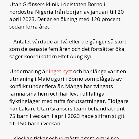
Utan Gränsers klinik i delstaten Borno i
nordöstra Nigeria från början av januari till 20
april 2023. Det är en ökning med 120 procent
sedan förra året.
– Antalet vårdade är två eller tre gånger så stort
som de senaste fem åren och det fortsätter öka,
säger koordinatorn Htet Aung Kyi.
Undernäring är
inget nytt
och har länge varit en
utmaning i Maiduguri i Borno som plågats av
konflikt under flera år. Många har tvingats
lämna sina hem och har levt i tillfälliga
flyktingläger med tuffa förutsättningar. Tidigare
har Läkare Utan Gränsers team behandlat runt
75 barn i veckan. I april 2023 hade siffran stigit
till 150 barn i veckan.
– Klockan tickar och vi måste agera om vi ska