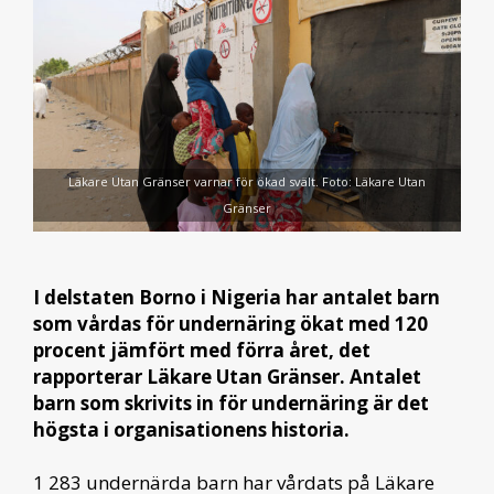
Läkare Utan Gränser varnar för ökad svält. Foto: Läkare Utan
Gränser
I delstaten Borno i Nigeria har antalet barn
som vårdas för undernäring ökat med 120
procent jämfört med förra året, det
rapporterar Läkare Utan Gränser. Antalet
barn som skrivits in för undernäring är det
högsta i organisationens historia.
1 283 undernärda barn har vårdats på Läkare