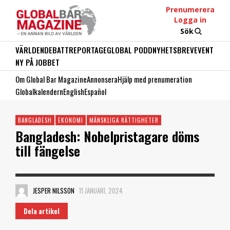
Prenumerera
Logga in
Sök
VÄRLDEN
DEBATT
REPORTAGE
GLOBAL PODD
NYHETSBREV
EVENT
NY PÅ JOBBET
Om Global Bar Magazine
Annonsera
Hjälp med prenumeration
Globalkalendern
English
Español
BANGLADESH
EKONOMI
MÄNSKLIGA RÄTTIGHETER
Bangladesh: Nobelpristagare döms
till fängelse
JESPER NILSSON
11 JANUARI, 2024
Dela artikel