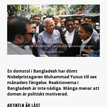
Nobelpristagaren Muhammad Yunus utanför arbetsdomstolen i
Dhaka, 9/11 2023.
En domstol i Bangladesh har dömt
Nobelpristagaren Muhammad Yunus till sex
månaders fängelse.
Reaktionerna i
Bangladesh är inte nådiga. Många menar att
domen är politiskt motiverad.
ARTIKELN ÄR LÅST