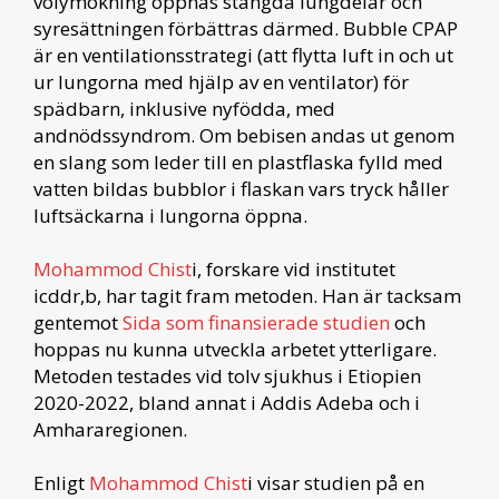
volymökning öppnas stängda lungdelar och
syresättningen förbättras därmed. Bubble CPAP
är en ventilationsstrategi (att flytta luft in och ut
ur lungorna med hjälp av en ventilator) för
spädbarn, inklusive nyfödda, med
andnödssyndrom. Om bebisen andas ut genom
en slang som leder till en plastflaska fylld med
vatten bildas bubblor i flaskan vars tryck håller
luftsäckarna i lungorna öppna.
Mohammod Chist
i, forskare vid institutet
icddr,b, har tagit fram metoden. Han är tacksam
gentemot
Sida som finansierade studien
och
hoppas nu kunna utveckla arbetet ytterligare.
Metoden testades vid tolv sjukhus i Etiopien
2020-2022, bland annat i Addis Adeba och i
Amhararegionen.
Enligt
Mohammod Chist
i visar studien på en