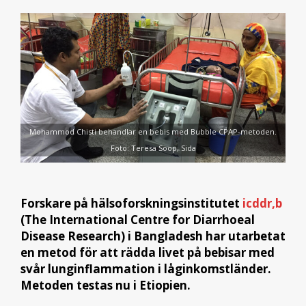
Mohammod Chisti behandlar en bebis med Bubble CPAP-metoden.
Foto: Teresa Soop, Sida
Forskare på hälsoforskningsinstitutet
icddr,b
(The International Centre for Diarrhoeal
Disease Research) i Bangladesh har utarbetat
en metod för att rädda livet på bebisar med
svår lunginflammation i låginkomstländer.
Metoden testas nu i Etiopien.