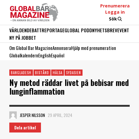
Prenumerera
Logga in
Sök
VÄRLDEN
DEBATT
REPORTAGE
GLOBAL PODD
NYHETSBREV
EVENT
NY PÅ JOBBET
Om Global Bar Magazine
Annonsera
Hjälp med prenumeration
Globalkalendern
English
Español
BANGLADESH
BISTÅND
HÄLSA
SYDASIEN
Ny metod räddar livet på bebisar med
lunginflammation
JESPER NILSSON
29 APRIL, 2024
Dela artikel