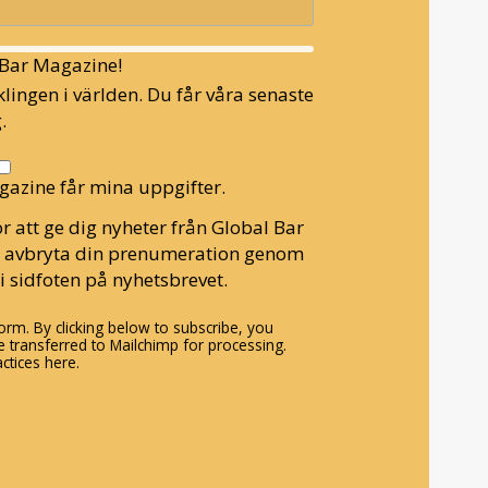
l Bar Magazine!
lingen i världen. Du får våra senaste
.
gazine får mina uppgifter.
r att ge dig nyheter från Global Bar
n avbryta din prenumeration genom
i sidfoten på nyhetsbrevet.
rm. By clicking below to subscribe, you
 transferred to Mailchimp for processing.
ctices here.