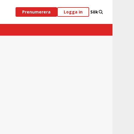
Prenumerera
Logga in
Sök