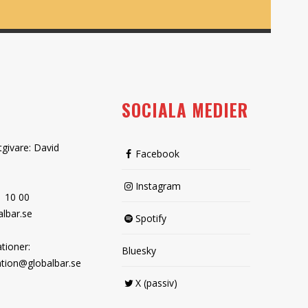
SOCIALA MEDIER
tgivare: David
Facebook
Instagram
1 10 00
lbar.se
Spotify
tioner:
Bluesky
tion@globalbar.se
X (passiv)