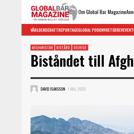
Om Global Bar Magazine
Ann
VÄRLDEN
DEBATT
REPORTAGE
GLOBAL PODD
NYHETSBREV
EVENT
AFGHANISTAN
BISTÅND
SVERIGE
Biståndet till Afg
DAVID ISAKSSON
1 JULI, 2025