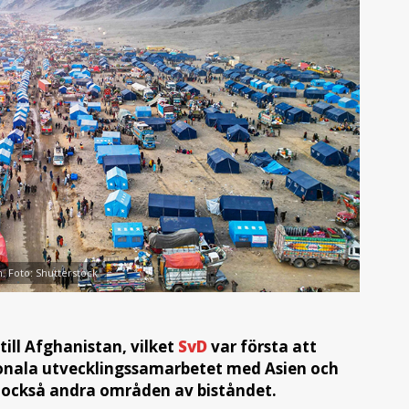
. Foto: Shutterstock
ill Afghanistan, vilket
SvD
var första att
ionala utvecklingssamarbetet med Asien och
 också andra områden av biståndet.