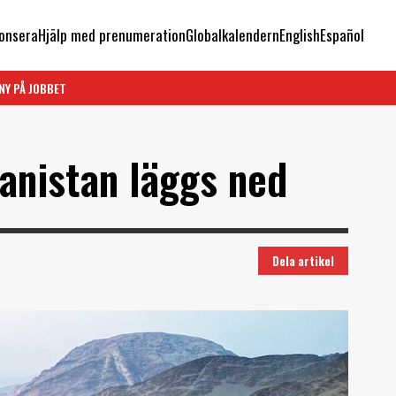
onsera
Hjälp med prenumeration
Globalkalendern
English
Español
NY PÅ JOBBET
hanistan läggs ned
Dela artikel