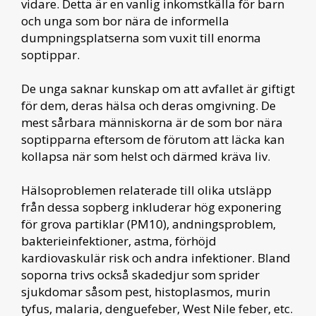
vidare. Detta är en vanlig inkomstkälla för barn
och unga som bor nära de informella
dumpningsplatserna som vuxit till enorma
soptippar.
De unga saknar kunskap om att avfallet är giftigt
för dem, deras hälsa och deras omgivning. De
mest sårbara människorna är de som bor nära
soptipparna eftersom de förutom att läcka kan
kollapsa när som helst och därmed kräva liv.
Hälsoproblemen relaterade till olika utsläpp
från dessa sopberg inkluderar hög exponering
för grova partiklar (PM10), andningsproblem,
bakterieinfektioner, astma, förhöjd
kardiovaskulär risk och andra infektioner. Bland
soporna trivs också skadedjur som sprider
sjukdomar såsom pest, histoplasmos, murin
tyfus, malaria, denguefeber, West Nile feber, etc.