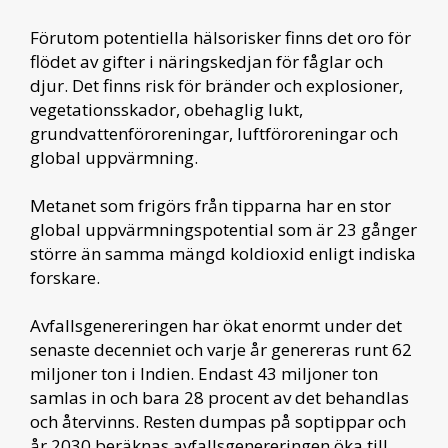
Förutom potentiella hälsorisker finns det oro för
flödet av gifter i näringskedjan för fåglar och
djur. Det finns risk för bränder och explosioner,
vegetationsskador, obehaglig lukt,
grundvattenföroreningar, luftföroreningar och
global uppvärmning.
Metanet som frigörs från tipparna har en stor
global uppvärmningspotential som är 23 gånger
större än samma mängd koldioxid enligt indiska
forskare.
Avfallsgenereringen har ökat enormt under det
senaste decenniet och varje år genereras runt 62
miljoner ton i Indien. Endast 43 miljoner ton
samlas in och bara 28 procent av det behandlas
och återvinns. Resten dumpas på soptippar och
år 2030 beräknas avfallsgenereringen öka till