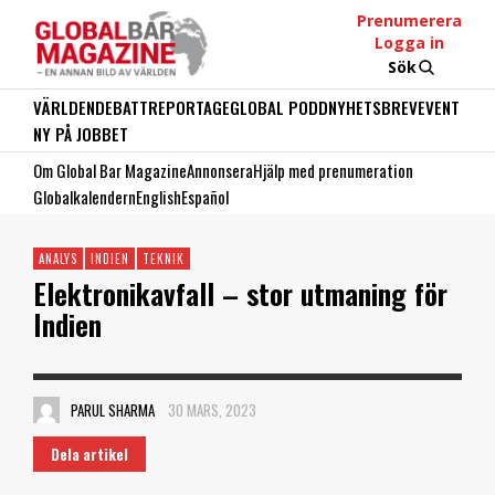
Prenumerera
Logga in
Sök
VÄRLDEN
DEBATT
REPORTAGE
GLOBAL PODD
NYHETSBREV
EVENT
NY PÅ JOBBET
Om Global Bar Magazine
Annonsera
Hjälp med prenumeration
Globalkalendern
English
Español
ANALYS
INDIEN
TEKNIK
Elektronikavfall – stor utmaning för
Indien
PARUL SHARMA
30 MARS, 2023
Dela artikel