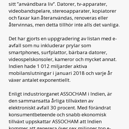
sitt ”användbara liv”. Datorer, tv-apparater,
videobandspelare, stereoapparater, kopiatorer
och faxar kan återanvändas, renoveras eller
återvinnas, men detta tillhör inte alls det vanliga.
Det har gjorts en uppgradering av listan med e-
avfall som nu inkluderar prylar som
smartphones, surfplattor, bärbara datorer,
videospelskonsoler, kameror och mycket annat.
Indien hade 1 012 miljarder aktiva
mobilanslutningar i januari 2018 och varje år
växer antalet exponentiellt.
Enligt industriorganet ASSOCHAM i Indien, är
den sammansatta årliga tillväxten av
elektroniskt avfall 30 procent. Med förändrat
konsumentbeteende och snabb ekonomisk
tillväxt uppskattar ASSOCHAM att Indien
kommer att generera över sex miljoner ton e-