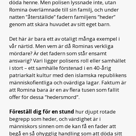
döda henne. Men polisen lyssnade inte, utan
Romina överlämnade till sin familj, och under
natten ”återställde” fadern familjens ”heder”
genom att skära huvudet av sitt eget barn.
Det här är bara ett av otaligt många exempel i
vår närtid. Men vem är då Rominas verkliga
mördare? Är det fadern som står ensamt
ansvarig? Vari ligger polisens roll eller samhället
i stort – ett samhälle förstenad i en 40-årig
patriarkalt kultur med den islamska republikens
människofientliga och ovärdiga lagar. Faktum är
att Romina bara är en av flera tusen som fallit
offer för dessa ”hedersmord”.
Föreställ dig för en stund
hur djupt rotade
begrepp som heder, och värdighet är i
människors sinnen om de kan få en fader att
begå en så ohygglig handling som att döda sitt