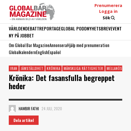
Prenumerera
Logga in
Sök
VÄRLDEN
DEBATT
REPORTAGE
GLOBAL PODD
NYHETSBREV
EVENT
NY PÅ JOBBET
Om Global Bar Magazine
Annonsera
Hjälp med prenumeration
Globalkalendern
English
Español
IRAN
JÄMSTÄLLDHET
KRÖNIKA
MÄNSKLIGA RÄTTIGHETER
MELLANÖSTERN
Krönika: Det fasansfulla begreppet
heder
HAWBIR FATHI
24 JULI, 2020
Dela artikel