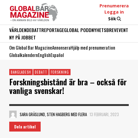
Prenumerera
Logga in
Sök
VÄRLDEN
DEBATT
REPORTAGE
GLOBAL PODD
NYHETSBREV
EVENT
NY PÅ JOBBET
Om Global Bar Magazine
Annonsera
Hjälp med prenumeration
Globalkalendern
English
Español
BANGLADESH
DEBATT
FORSKNING
Forskningsbistånd är bra – också för
vanliga svenskar!
SARA GRÄSLUND, STEN HAGBERG MED FLERA
13 FEBRUARI, 2023
Dela artikel