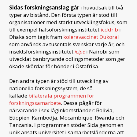
Sidas forskningsanslag går
i huvudsak till två
typer av bistånd. Den första typen är stöd till
organisationer med starkt utvecklingsfokus, som
till exempel hälsoforskningsinstitutet
icddr,b
i
Dhaka som tagit fram
koleravaccinet Dukoral
som används av tusentals svenskar varje år, och
insektsforskningsinstitutet
icipe
i Nairobi som
utvecklat banbrytande odlingsmetoder som ger
ökade skördar för bönder i Östafrika.
Den andra typen är stöd till utveckling av
nationella forskningssystem, de så
kallade
bilaterala programmen för
forskningssamarbete
. Dessa pågår för
närvarande i sex låginkomstländer: Bolivia,
Etiopien, Kambodja, Mocambique, Rwanda och
Tanzania. I programmen stöder Sida genom en
unik ansats universitet i samarbetsländerna att