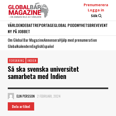
Prenumerera
Logga in
Sök
VÄRLDEN
DEBATT
REPORTAGE
GLOBAL PODD
NYHETSBREV
EVENT
NY PÅ JOBBET
Om Global Bar Magazine
Annonsera
Hjälp med prenumeration
Globalkalendern
English
Español
FORSKNING
INDIEN
Så ska svenska universitet
samarbeta med Indien
ELIN PERSSON
2 FEBRUARI, 2024
Dela artikel