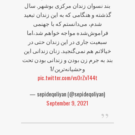
بند نسوان زندان مرکزی بوشهر. سال
گذشته و هنگامی که به این زندان تبعید
شدم، می‌دانستم که با جهنمی
فراموش‌شده مواجه خواهم شد،اما
سبعیت جاری در این زندان حتی در
خیالاتم هم نمی‌گنجید. زنان زندانی این
بند به جرم زن بودن و زندانی بودن تحت
وحشیانه‌ترین/1
pic.twitter.com/vsOrZvT44t
— sepideqoliyan (@sepideqoliyan)
September 9, 2021