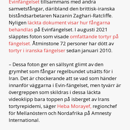
Evinfängelset
tillsammans med andra
samvetsfångar, däribland den brittisk-iranska
biståndsarbetaren Nazanin Zaghari-Ratcliffe.
Nyligen
läckta dokument visar hur fångarna
behandlas
på Evinfängelset. I augusti 2021
släpptes foton som visade
omfattande tortyr på
fängelset.
Åtminstone 72 personer har dött av
tortyr i iranska fängelser
sedan januari 2010.
– Dessa foton ger en sällsynt glimt av den
grymhet som fångar regelbundet utsätts för i
Iran. Det är chockerande att se vad som händer
innanför väggarna i Evin-fängelset, men tyvärr är
övergreppen som skildras i dessa läckta
videoklipp bara toppen på isberget av Irans
tortyrepidemi, säger
Heba Morayef,
regionchef
för Mellanöstern och Nordafrika på Amnesty
International.