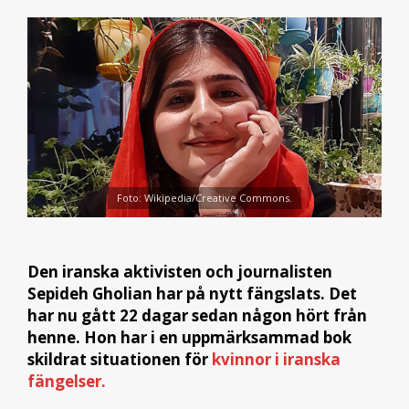
Foto: Wikipedia/Creative Commons.
Den iranska aktivisten och journalisten
Sepideh Gholian har på nytt fängslats. Det
har nu gått 22 dagar sedan någon hört från
henne. Hon har i en uppmärksammad bok
skildrat situationen för
k
vinnor i iranska
fängelser.