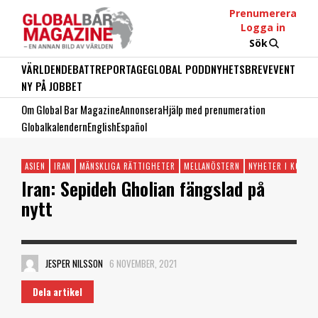
Prenumerera
Logga in
Sök
VÄRLDEN
DEBATT
REPORTAGE
GLOBAL PODD
NYHETSBREV
EVENT
NY PÅ JOBBET
Om Global Bar Magazine
Annonsera
Hjälp med prenumeration
Globalkalendern
English
Español
ASIEN
IRAN
MÄNSKLIGA RÄTTIGHETER
MELLANÖSTERN
NYHETER I KORTH
Iran: Sepideh Gholian fängslad på
nytt
JESPER NILSSON
6 NOVEMBER, 2021
Dela artikel