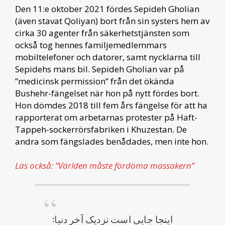
Den 11:e oktober 2021 fördes Sepideh Gholian
(även stavat Qoliyan) bort från sin systers hem av
cirka 30 agenter från säkerhetstjänsten som
också tog hennes familjemedlemmars
mobiltelefoner och datorer, samt nycklarna till
Sepidehs mans bil. Sepideh Gholian var på
”medicinsk permission” från det ökända
Bushehr-fängelset när hon på nytt fördes bort.
Hon dömdes 2018 till fem års fängelse för att ha
rapporterat om arbetarnas protester på Haft-
Tappeh-sockerrörsfabriken i Khuzestan. De
andra som fängslades benådades, men inte hon.
Läs också: ”Världen måste fördöma massakern”
اینجا جایی است نزدیک آخر دنیا: