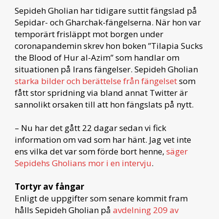
Sepideh Gholian har tidigare suttit fängslad på
Sepidar- och Gharchak-fängelserna. När hon var
temporärt frisläppt mot borgen under
coronapandemin skrev hon boken ”Tilapia Sucks
the Blood of Hur al-Azim” som handlar om
situationen på Irans fängelser. Sepideh Gholian
starka bilder och berättelse från fängelset
som
fått stor spridning via bland annat Twitter är
sannolikt orsaken till att hon fängslats på nytt.
– Nu har det gått 22 dagar sedan vi fick
information om vad som har hänt. Jag vet inte
ens vilka det var som förde bort henne,
säger
Sepidehs Gholians mor i en intervju
.
Tortyr av fångar
Enligt de uppgifter som senare kommit fram
hålls Sepideh Gholian på
avdelning 209 av