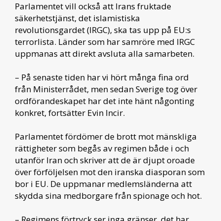
Parlamentet vill också att Irans fruktade
säkerhetstjänst, det islamistiska
revolutionsgardet (IRGC), ska tas upp på EU:s
terrorlista. Länder som har samröre med IRGC
uppmanas att direkt avsluta alla samarbeten.
– På senaste tiden har vi hört många fina ord
från Ministerrådet, men sedan Sverige tog över
ordförandeskapet har det inte hänt någonting
konkret, fortsätter Evin Incir.
Parlamentet fördömer de brott mot mänskliga
rättigheter som begås av regimen både i och
utanför Iran och skriver att de är djupt oroade
över förföljelsen mot den iranska diasporan som
bor i EU. De uppmanar medlemsländerna att
skydda sina medborgare från spionage och hot.
– Regimens förtryck ser inga gränser, det har