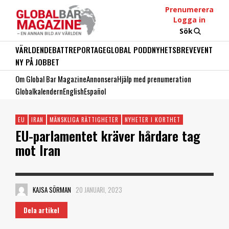
Prenumerera
Logga in
Sök
VÄRLDEN
DEBATT
REPORTAGE
GLOBAL PODD
NYHETSBREV
EVENT
NY PÅ JOBBET
Om Global Bar Magazine
Annonsera
Hjälp med prenumeration
Globalkalendern
English
Español
EU
IRAN
MÄNSKLIGA RÄTTIGHETER
NYHETER I KORTHET
EU-parlamentet kräver hårdare tag
mot Iran
KAJSA SÖRMAN
20 JANUARI, 2023
Dela artikel